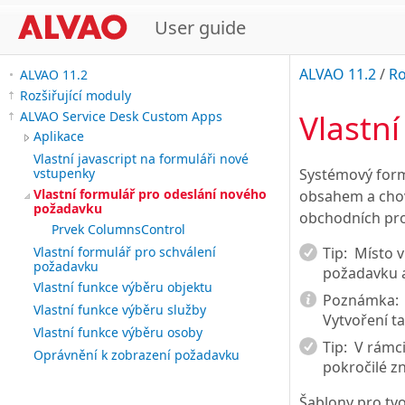
User guide
ALVAO 11.2
/
Ro
ALVAO 11.2
Rozšiřující moduly
Vlastn
ALVAO Service Desk Custom Apps
Aplikace
Vlastní javascript na formuláři nové
Systémový form
vstupenky
Vlastní formulář pro odeslání nového
obsahem a chov
požadavku
obchodních pro
Prvek ColumnsControl
Tip:
Místo v
Vlastní formulář pro schválení
požadavku
požadavku 
Vlastní funkce výběru objektu
Poznámka:
Vlastní funkce výběru služby
Vytvoření t
Vlastní funkce výběru osoby
Tip:
V rámci
Oprávnění k zobrazení požadavku
pokročilé z
Šablony pro tvo