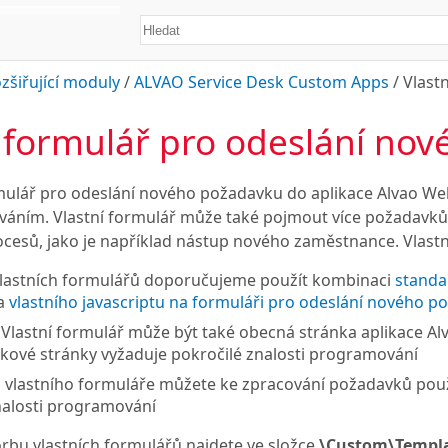
zšiřující moduly
/
ALVAO Service Desk Custom Apps
/
Vlast
í formulář pro odeslání no
ulář pro odeslání nového požadavku do aplikace Alvao Web
áním. Vlastní formulář může také pojmout více požadavků na
cesů, jako je například nástup nového zaměstnance. Vlastn
lastních formulářů doporučujeme použít kombinaci
standa
a
vlastního javascriptu na formuláři pro odeslání nového 
Vlastní formulář může být také obecná stránka aplikace Al
akové stránky vyžaduje pokročilé znalosti programování
 vlastního formuláře můžete ke zpracování požadavků pou
nalosti programování
rbu vlastních formulářů najdete ve složce
\Custom\Templa