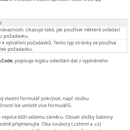
s
ávaznosti. Ukazuje také, jak používat některé ovládací
mu požadavku.
 k vytváření požadavků. Tento typ stránky se používá
ožek požadavku.
\Code
, popisuje logiku odesílání dat z vyplněného
 vlastní formulář pokrývat, např. složku
ností lze umístit více formulářů.
 nejvíce blíží vašemu záměru. Obsah složky šablony
hodně přejmenujte. Oba soubory (.cshtml a .cs)