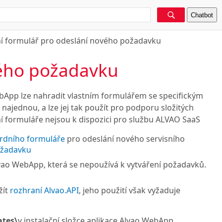
Chatbot
ní formulář pro odeslání nového požadavku
vého požadavku
App lze nahradit vlastním formulářem se specifickým
jednou, a lze jej tak použít pro podporu složitých
í formuláře nejsou k dispozici pro službu ALVAO SaaS
rdního formuláře
pro odeslání nového servisního
požadavku
vao WebApp, která se nepoužívá k vytváření požadavků.
žít
rozhraní Alvao.API
, jeho použití však vyžaduje
tes\
v instalační složce aplikace Alvao WebApp