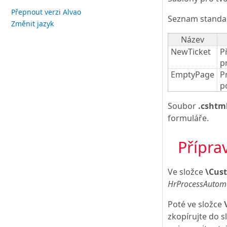
Přepnout verzi Alvao
Seznam standar
Změnit jazyk
Název
NewTicket
P
p
EmptyPage
P
p
Soubor
.cshtm
formuláře.
Přípra
Ve složce
\Cus
HrProcessAutom
Poté ve složce
zkopírujte do s