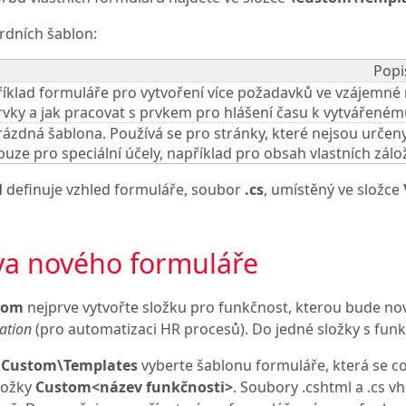
dních šablon:
Popi
říklad formuláře pro vytvoření více požadavků ve vzájemné n
rvky a jak pracovat s prvkem pro hlášení času k vytvářené
rázdná šablona. Používá se pro stránky, které nejsou určeny
ouze pro speciální účely, například pro obsah vlastních zál
l
definuje vzhled formuláře, soubor
.cs
, umístěný ve složce
va nového formuláře
tom
nejprve vytvořte složku pro funkčnost, kterou bude nový
ation
(pro automatizaci HR procesů). Do jedné složky s funkč
\Custom\Templates
vyberte šablonu formuláře, která se co
ložky
Custom<název funkčnosti>
. Soubory .cshtml a .cs v