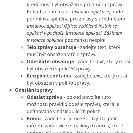
který musí být obsažen v předmětu zprávy.
Pokud zadáte např:
Instalace aplikace
, bude
podmínka splněna pro zprávy s předmětem:
Instalace aplikací Office
;
Vzdálená instalace
aplikací v počítači
;
Instalace aplikací
.
Základní
instalace aplikace
podmínku nesplní.
Tělo zprávy obsahuje
- zadejte text, který
musí být obsažen v těle zprávy.
Odesílatel obsahuje
- zadejte text, který musí
být obsažen v poli
Od
zprávy.
Recipient contains
- zadejte text, který musí
být obsažen v poli
To
zprávy.
Odeslání zprávy
Odeslat zprávu
- pokud povolíte tuto
možnost, pravidlo odešle zprávu, která je
definována v následujících polích.
Komu
- zadejte příjemce zprávy. Do pole
můžete zadat více e-mailových adres, které
mohou být odděleny středníky nebo čárkami.