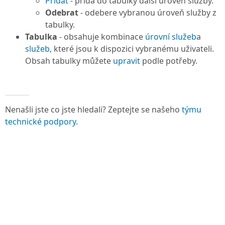
Přidat
- přidá do tabulky další úroveň služby.
Odebrat
- odebere vybranou úroveň služby z
tabulky.
Tabulka
- obsahuje kombinace
úrovní služeb
a
služeb
, které jsou k dispozici vybranému uživateli.
Obsah tabulky můžete
upravit
podle potřeby.
Nenašli jste co jste hledali? Zeptejte se našeho
týmu
technické podpory
.