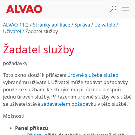
ALVAO 11.2
/
Stránky aplikace
/
Správa
/
Uživatelé
/
Uživatel
/
Žadatel služby
Žadatel služby
požadavky
Toto okno slouží k přiřazení
úrovně služeb
a
služeb
vybranému uživateli. Uživatel může zadávat požadavky
pouze ke službám, ke kterým má přiřazenu alespoň
jednu úroveň služby. Přiřazením úrovně služby ve službě
se uživatel stává
zadavatelem požadavku
v této službě.
Možnosti:
Panel příkazů