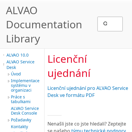
ALVAO
Documentation
Library
Licenční
ALVAO 10.0
ALVAO Service
Desk
ujednání
Úvod
Implementace
systému v
Licenční ujednání pro ALVAO Service
organizaci
Desk ve formátu PDF
Práce s
tabulkami
ALVAO Service
Desk Console
Požadavky
Nenašli jste co jste hledali? Zeptejte
Kontakty
se našeho
týmu technické podpory
.