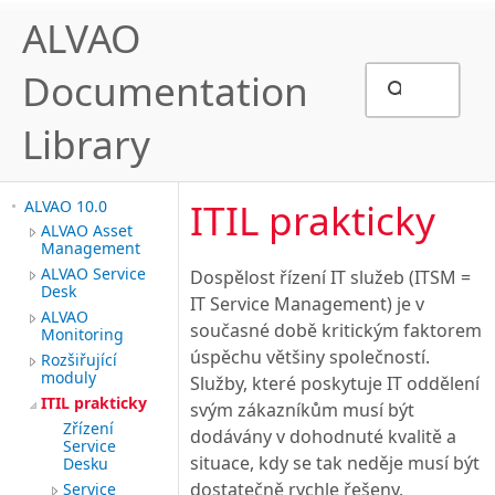
ALVAO
Documentation
Library
ITIL prakticky
ALVAO 10.0
ALVAO Asset
Management
ALVAO Service
Dospělost řízení IT služeb (ITSM =
Desk
IT Service Management) je v
ALVAO
současné době kritickým faktorem
Monitoring
úspěchu většiny společností.
Rozšiřující
moduly
Služby, které poskytuje IT oddělení
ITIL prakticky
svým zákazníkům musí být
Zřízení
dodávány v dohodnuté kvalitě a
Service
situace, kdy se tak neděje musí být
Desku
dostatečně rychle řešeny,
Service