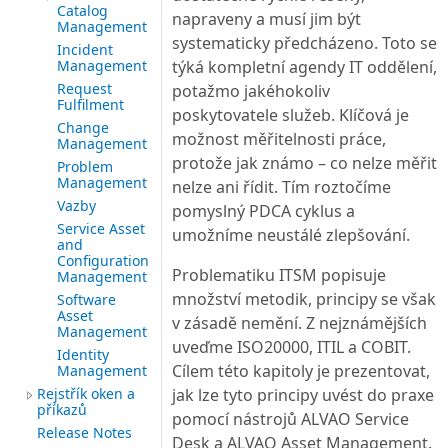
Catalog
napraveny a musí jim být
Management
systematicky předcházeno. Toto se
Incident
Management
týká kompletní agendy IT oddělení,
Request
potažmo jakéhokoliv
Fulfilment
poskytovatele služeb. Klíčová je
Change
možnost měřitelnosti práce,
Management
protože jak známo – co nelze měřit
Problem
Management
nelze ani řídit. Tím roztočíme
Vazby
pomyslný PDCA cyklus a
Service Asset
umožníme neustálé zlepšování.
and
Configuration
Problematiku ITSM popisuje
Management
množství metodik, principy se však
Software
Asset
v zásadě nemění. Z nejznámějších
Management
uveďme ISO20000, ITIL a COBIT.
Identity
Cílem této kapitoly je prezentovat,
Management
Rejstřík oken a
jak lze tyto principy uvést do praxe
příkazů
pomocí nástrojů ALVAO Service
Release Notes
Desk a ALVAO Asset Management.