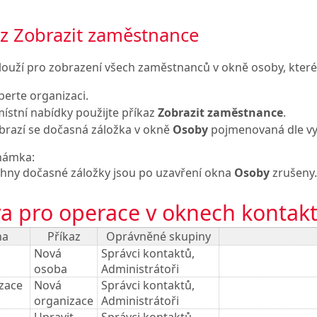
az Zobrazit zaměstnance
slouží pro zobrazení všech zaměstnanců v okně osoby, které 
berte organizaci.
místní nabídky použijte příkaz
Zobrazit zaměstnance
.
brazí se dočasná záložka v okně
Osoby
pojmenovaná dle vy
námka:
hny dočasné záložky jsou po uzavření okna
Osoby
zrušeny.
a pro operace v oknech kontak
na
Příkaz
Oprávněné skupiny
Nová
Správci kontaktů,
osoba
Administrátoři
zace
Nová
Správci kontaktů,
organizace
Administrátoři