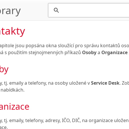
rary
takty
kapitole jsou popsána okna sloužící pro správu kontaktů oso
á s použitím stejnojmenných příkazů
Osoby
a
Organizace
by
, tj. emaily a telefony, na osoby uložené v
Service Desk
. Zo
v nabídkách.
anizace
, tj. emaily, telefony, adresy, IČO, DIČ, na organizace ulože
ace.