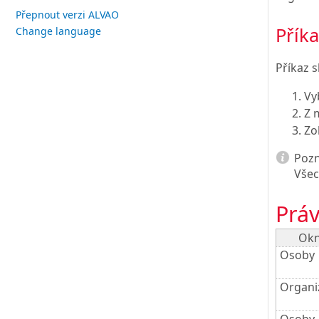
Přepnout verzi ALVAO
Přík
Change language
Příkaz 
Vy
Z 
Zo
Poz
Všec
Práv
Ok
Osoby
Organi