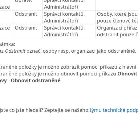
Upravit
Správci kontaktů,
zace
Administrátoři
Odstranit
Správci kontaktů,
Osoby, které jsou
Administrátoři
pouze členové tét
zace
Odstranit
Správci kontaktů,
Organizaci přiřaz
Administrátoři
odstranit pouze č
námka:
az
Odstranit
označí osoby resp. organizaci jako odstraněné.
raněné položky je možno zobrazit pomocí příkazu z hlavní
raněné položky je možno obnovit pomocí příkazu
Obnovit
vy - Obnovit odstraněné
.
jste co jste hledali? Zeptejte se našeho
týmu technické pod