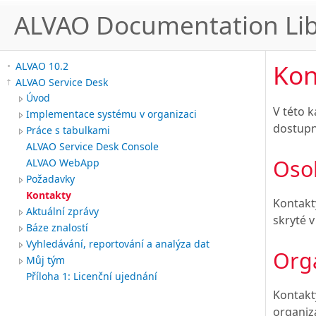
ALVAO Documentation Lib
Kon
ALVAO 10.2
ALVAO Service Desk
Úvod
V této 
Implementace systému v organizaci
dostupn
Práce s tabulkami
ALVAO Service Desk Console
Oso
ALVAO WebApp
Požadavky
Kontakty
Kontakty
Aktuální zprávy
skryté 
Báze znalostí
Vyhledávání, reportování a analýza dat
Org
Můj tým
Příloha 1: Licenční ujednání
Kontakty
organiz