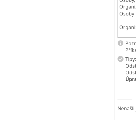
Osoby,
Organi
Osoby
Organi
Poz
Přík
Tipy:
Odst
Odst
Úpra
Nenašli 