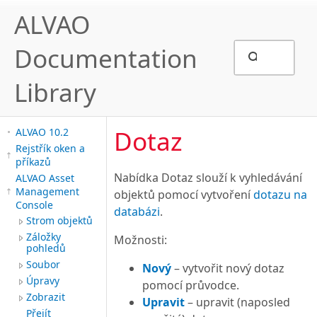
ALVAO
Documentation
Library
Dotaz
ALVAO 10.2
Rejstřík oken a
příkazů
Nabídka Dotaz slouží k vyhledávání
ALVAO Asset
Management
objektů pomocí vytvoření
dotazu na
Console
databázi
.
Strom objektů
Záložky
Možnosti:
pohledů
Soubor
Nový
– vytvořit nový dotaz
Úpravy
pomocí průvodce.
Zobrazit
Upravit
– upravit (naposled
Přejít