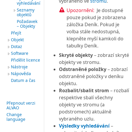
vybraného ve
stromu
.
vyhledávání
Seznamy
Upozornění:
Je dostupné
objektů
pouze pokud je zobrazena
Požadavek
záložka Deník. Pokud je
– Objekty
volba stále nedostupná,
Přejít
klepněte myší kamkoli do
Objekt
tabulky Deník.
Dotaz
Software
Skryté objekty
– zobrazí skryté
Přidělit licence
objekty ve stromu.
Nástroje
Odstraněné položky
– zobrazí
Nápověda
odstraněné položky v deníku
Datum a čas
objektu.
Rozbalit/sbalit strom
– rozbalí
respektive sbalí všechny
Přepnout verzi
objekty ve stromu (a
ALVAO
podstromech) aktuálně
Change
vybraného uzlu.
language
Výsledky vyhledávání
–