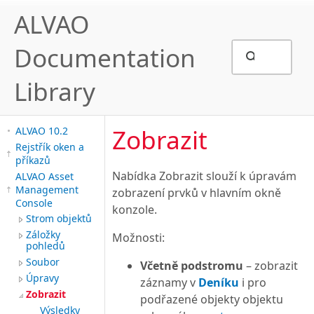
ALVAO
Documentation
Library
Zobrazit
ALVAO 10.2
Rejstřík oken a
příkazů
Nabídka Zobrazit slouží k úpravám
ALVAO Asset
Management
zobrazení prvků v hlavním okně
Console
konzole.
Strom objektů
Záložky
Možnosti:
pohledů
Soubor
Včetně podstromu
– zobrazit
Úpravy
záznamy v
Deníku
i pro
Zobrazit
podřazené objekty objektu
Výsledky