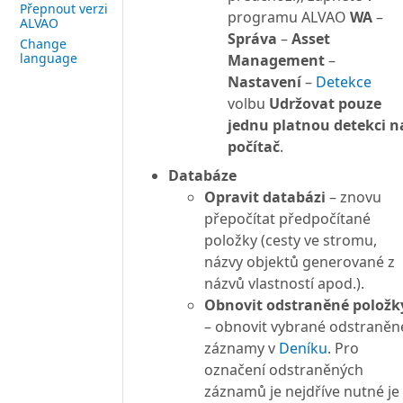
Přepnout verzi
programu ALVAO
WA
–
ALVAO
Správa
–
Asset
Change
language
Management
–
Nastavení
–
Detekce
volbu
Udržovat pouze
jednu platnou detekci n
počítač
.
Databáze
Opravit databázi
– znovu
přepočítat předpočítané
položky (cesty ve stromu,
názvy objektů generované z
názvů vlastností apod.).
Obnovit odstraněné položk
– obnovit vybrané odstraněn
záznamy v
Deníku
. Pro
označení odstraněných
záznamů je nejdříve nutné je