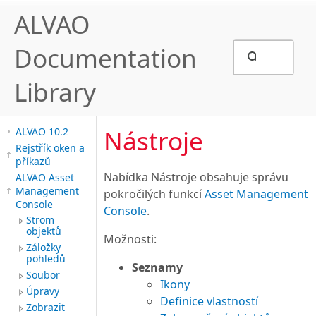
ALVAO
Documentation
Library
Nástroje
ALVAO 10.2
Rejstřík oken a
příkazů
Nabídka Nástroje obsahuje správu
ALVAO Asset
Management
pokročilých funkcí
Asset Management
Console
Console
.
Strom
objektů
Možnosti:
Záložky
pohledů
Seznamy
Soubor
Ikony
Úpravy
Definice vlastností
Zobrazit