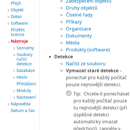
Zabezpečení objektů
Přejít
Druhy objektů
Objekt
Číselné řady
Dotaz
Příkazy
Software
Organizace
Přidělit
licence
Dokumenty
Nástroje
Média
Seznamy
Produkty (software)
Soubory
Detekce
ruční
Načíst ze souboru
detekce
Vymazat staré detekce
–
Databáze
Heslo
ponechat pro každý počítač
Přihlášení
pouze nejnovější detekci.
Moduly
Tip:
Chcete-li ponechávat
Nastavení
pro každý počítač pouze
Nápověda
tu nejnovější detekci (při
Datum a čas
úspěšné detekci
automaticky smazat
předchozí), zapněte v