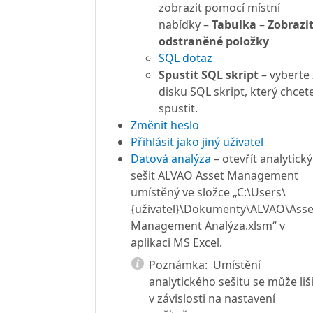
zobrazit pomocí místní
nabídky –
Tabulka
–
Zobrazi
odstraněné položky
SQL dotaz
Spustit SQL skript
– vyberte 
disku SQL skript, který chcet
spustit.
Změnit heslo
Přihlásit jako jiný uživatel
Datová analýza
– otevřít analytický
sešit ALVAO Asset Management
umístěný ve složce „C:\Users\
{uživatel}\Dokumenty\ALVAO\Asse
Management Analýza.xlsm“ v
aplikaci MS Excel.
Poznámka:
Umístění
analytického sešitu se může liši
v závislosti na nastavení