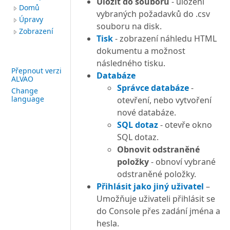
Uložit do souboru
- uložení
Domů
vybraných požadavků do .csv
Úpravy
souboru na disk.
Zobrazení
Tisk
- zobrazení náhledu HTML
dokumentu a možnost
následného tisku.
Přepnout verzi
Databáze
ALVAO
Správce databáze
-
Change
language
otevření, nebo vytvoření
nové databáze.
SQL dotaz
- otevře okno
SQL dotaz.
Obnovit odstraněné
položky
- obnoví vybrané
odstraněné položky.
Přihlásit jako jiný uživatel
–
Umožňuje uživateli přihlásit se
do Console přes zadání jména a
hesla.