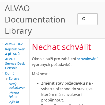
ALVAO
Documentation
Library
Nechat schválit
ALVAO 10.2
Rejstřík oken
a příkazů
Okno slouží pro zahájení
schvalování
ALVAO
Service Desk
vybraných požadavků.
Console
Domů
Možnosti:
Zpráva
Změnit stav požadavku na
-
Nový
požadavek
vyberte přechod do stavu, ve
Předat
kterém má schvalování
řešiteli
proběhnout.
Vyřešit