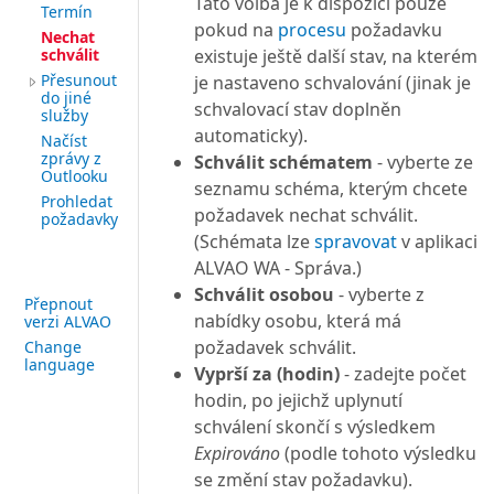
Tato volba je k dispozici pouze
Termín
pokud na
procesu
požadavku
Nechat
schválit
existuje ještě další stav, na kterém
Přesunout
je nastaveno schvalování (jinak je
do jiné
schvalovací stav doplněn
služby
automaticky).
Načíst
zprávy z
Schválit schématem
- vyberte ze
Outlooku
seznamu schéma, kterým chcete
Prohledat
požadavek nechat schválit.
požadavky
(Schémata lze
spravovat
v aplikaci
ALVAO WA - Správa.)
Schválit osobou
- vyberte z
Přepnout
nabídky osobu, která má
verzi ALVAO
požadavek schválit.
Change
language
Vyprší za (hodin)
- zadejte počet
hodin, po jejichž uplynutí
schválení skončí s výsledkem
Expirováno
(podle tohoto výsledku
se změní stav požadavku).