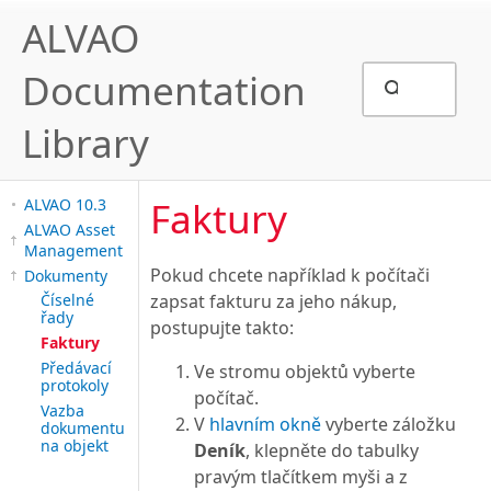
ALVAO
Documentation
Library
Faktury
ALVAO 10.3
ALVAO Asset
Management
Pokud chcete například k počítači
Dokumenty
Číselné
zapsat fakturu za jeho nákup,
řady
postupujte takto:
Faktury
Předávací
Ve stromu objektů vyberte
protokoly
počítač.
Vazba
V
hlavním okně
vyberte záložku
dokumentu
na objekt
Deník
, klepněte do tabulky
pravým tlačítkem myši a z