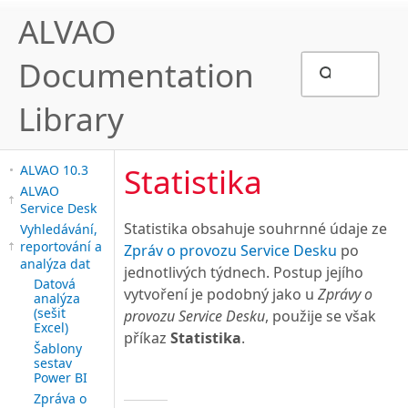
ALVAO
Documentation
Library
Statistika
ALVAO 10.3
ALVAO
Service Desk
Statistika obsahuje souhrnné údaje ze
Vyhledávání,
reportování a
Zpráv o provozu Service Desku
po
analýza dat
jednotlivých týdnech. Postup jejího
Datová
vytvoření je podobný jako u
Zprávy o
analýza
(sešit
provozu Service Desku
, použije se však
Excel)
příkaz
Statistika
.
Šablony
sestav
Power BI
Zpráva o