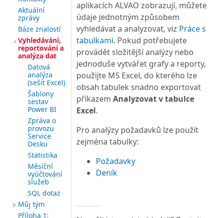
aplikacích ALVAO zobrazují, můžete
Aktuální
údaje jednotným způsobem
zprávy
vyhledávat a analyzovat, viz
Práce s
Báze znalostí
tabulkami
. Pokud potřebujete
Vyhledávání,
reportování a
provádět složitější analýzy nebo
analýza dat
jednoduše vytvářet grafy a reporty,
Datová
analýza
použijte MS Excel, do kterého lze
(sešit Excel)
obsah tabulek snadno exportovat
Šablony
příkazem
Analyzovat v tabulce
sestav
Power BI
Excel
.
Zpráva o
provozu
Pro analýzy požadavků lze použít
Service
zejména tabulky:
Desku
Statistika
Požadavky
Měsíční
Deník
vyúčtování
služeb
SQL dotaz
Můj tým
Příloha 1: