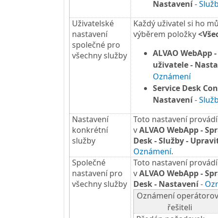
Nastavení
-
Služ
Uživatelské
Každý uživatel si ho m
nastavení
výběrem položky
<Vše
společné pro
ALVAO WebApp -
všechny služby
uživatele - Nast
Oznámení
Service Desk Con
Nastavení
-
Služ
Nastavení
Toto nastavení provád
konkrétní
v
ALVAO WebApp - Sprá
služby
Desk - Služby - Upravit
Oznámení
.
Společné
Toto nastavení provád
nastavení pro
v
ALVAO WebApp - Sprá
všechny služby
Desk - Nastavení
-
Oz
Oznámení operátorov
řešiteli