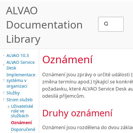
ALVAO
Documentation
Library
Oznámení
ALVAO 10.3
ALVAO Service
Desk
Oznámení jsou zprávy o určité události (
Implementace
systému v
změna termínu apod.) týkající se konkré
organizaci
požadavku, které ALVAO Service Desk a
Služby
odesílá příjemcům.
Strom služeb
Uživatelské
Druhy oznámení
role ve
službách
Oznámení
Oznámení jsou rozdělena do dvou zákla
Doporučené