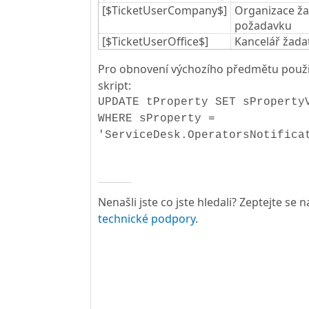
[$TicketUserCompany$]
Organizace ža
požadavku
[$TicketUserOffice$]
Kancelář žada
Pro obnovení výchozího předmětu použi
skript:
UPDATE tProperty SET sProperty
WHERE sProperty =
'ServiceDesk.OperatorsNotifica
Nenašli jste co jste hledali? Zeptejte se
technické podpory
.