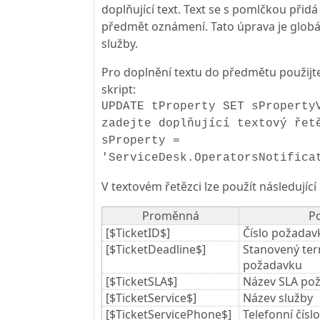
doplňující text. Text se s pomlčkou přid
předmět oznámení. Tato úprava je globá
služby.
Pro doplnění textu do předmětu použijt
skript:
UPDATE tProperty SET sProperty
zadejte doplňující textový řet
sProperty =
'ServiceDesk.OperatorsNotifica
V textovém řetězci lze použít následujíc
Proměnná
P
[$TicketID$]
Číslo požadav
[$TicketDeadline$]
Stanovený ter
požadavku
[$TicketSLA$]
Název SLA po
[$TicketService$]
Název služby
[$TicketServicePhone$]
Telefonní čísl