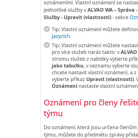
oznámeními. Vlastní oznámení se nastav
jednotlivé služby v
ALVAO WA – Správa - 
Služby - Upravit (vlastnosti)
- sekce
Oz
Tip:
Vlastní oznámení můžete definov
jazycích
.
Tip:
Vlastní oznámení můžete nastav
pro více služeb naráz takto: v
ALVAO 
stromu služeb z nabídky vyberte pří
jako tabulku
, v seznamu vyberte slu
chcete nastavit vlastní oznámení, a z
vyberte příkaz
Upravit (vlastnosti)
. 
Oznámení
nastavte vlastní oznámen
Oznámení pro členy řešit
týmu
Do oznámení, která jsou určena členům 
týmu, můžete do předmětu zprávy přidat