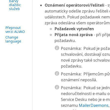
barvy
dlaždic
Oznámení operátorovi/řešiteli
- 
služeb
automaticky odešle zprávu řešiteli 
událostech. Pokud požadavek nemá 
zpráva odeslána všem operátorům 
Přepnout
Požadavek vytvořen
verzi ALVAO
Přijata nová zpráva
- při přij
Change
požadavku.
language
Poznámka:
Pokud je poža
schvalování, dostávají ozn
nové zprávy také schvalov
požadavku.
Poznámka:
Příjemcům pův
oznámení neposílá.
Poznámka:
Pokud se jedn
nedoručitelnosti e-mailu 
Service Desku nebo je e-ma
seznamu
MailerDaemons