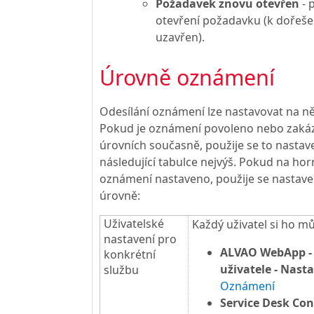
Požadavek znovu otevřen
- 
otevření požadavku (k dořešen
uzavřen).
Úrovně oznámení
Odesílání oznámení lze nastavovat na ně
Pokud je oznámení povoleno nebo zakáz
úrovních současně, použije se to nastaven
následující tabulce nejvýš. Pokud na hor
oznámení nastaveno, použije se nastaven
úrovně:
Uživatelské
Každý uživatel si ho m
nastavení pro
ALVAO WebApp -
konkrétní
uživatele - Nast
službu
Oznámení
Service Desk Con