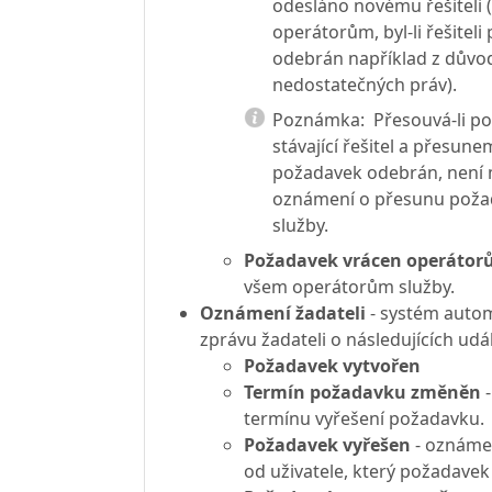
odesláno novému řešiteli 
operátorům, byl-li řešitel
odebrán například z důvo
nedostatečných práv).
Poznámka:
Přesouvá-li p
stávající řešitel a přesun
požadavek odebrán, není 
oznámení o přesunu požad
služby.
Požadavek vrácen operáto
všem operátorům služby.
Oznámení žadateli
- systém autom
zprávu žadateli o následujících udá
Požadavek vytvořen
Termín požadavku změněn
-
termínu vyřešení požadavku.
Požadavek vyřešen
- oznáme
od uživatele, který požadavek 