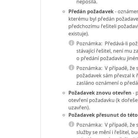
neposílá.
Předán požadavek
- oznámení
kterému byl předán požadave
předchozímu řešiteli požada
existuje).
Poznámka:
Předává-li po
stávající řešitel, není mu
o předání požadavku jinému
Poznámka:
V případě, že s
požadavek sám převzal k ř
zasláno oznámení o předá
Požadavek znovu otevřen
- 
otevření požadavku (k dořešen
uzavřen).
Požadavek přesunut do této
Poznámka:
V případě, že
služby se mění i řešitel, 