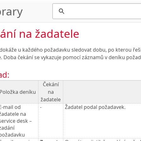
rary
ání na žadatele
dokáže u každého požadavku sledovat dobu, po kterou řeši
e. Doba čekání se vykazuje pomocí záznamů v deníku požad
ad:
Čekání
Položka deníku
na
žadatele
E-mail od
-
Žadatel podal požadavek.
žadatele na
service desk –
zadání
požadavku