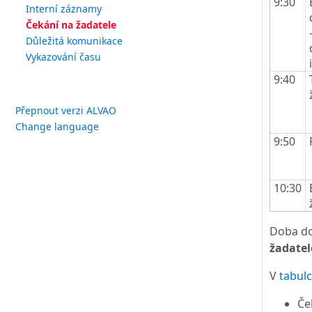
9:30
Interní záznamy
Čekání na žadatele
Důležitá komunikace
Vykazování času
9:40
Přepnout verzi ALVAO
Change language
9:50
10:30
Doba do
žadatel
V
tabul
Če