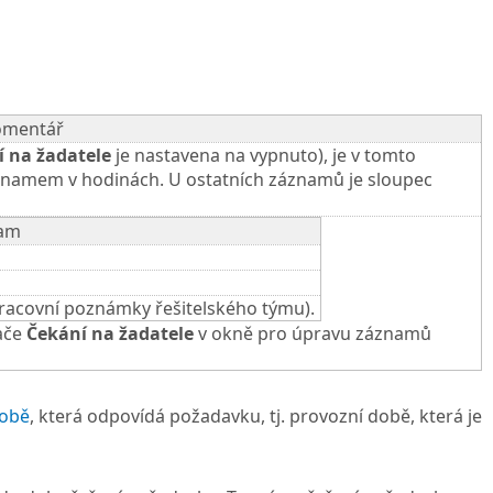
omentář
 na žadatele
je nastavena na vypnuto), je v tomto
znamem v hodinách. U ostatních záznamů je sloupec
am
pracovní poznámky řešitelského týmu).
ače
Čekání na žadatele
v okně pro úpravu záznamů
době
, která odpovídá požadavku, tj. provozní době, která je