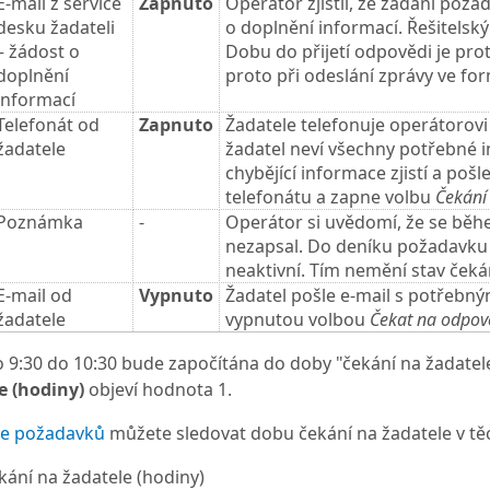
E-mail z service
Zapnuto
Operátor zjistil, že zadání poža
desku žadateli
o doplnění informací. Řešitels
– žádost o
Dobu do přijetí odpovědi je pro
doplnění
proto při odeslání zprávy ve fo
informací
Telefonát od
Zapnuto
Žadatele telefonuje operátorovi
žadatele
žadatel neví všechny potřebné 
chybějící informace zjistí a poš
telefonátu a zapne volbu
Čekání
Poznámka
-
Operátor si uvědomí, že se běh
nezapsal. Do deníku požadavku
neaktivní. Tím nemění stav ček
E-mail od
Vypnuto
Žadatel pošle e-mail s potřebn
žadatele
vypnutou volbou
Čekat na odpo
 9:30 do 10:30 bude započítána do doby "čekání na žadatele
e (hodiny)
objeví hodnota 1.
ce požadavků
můžete sledovat dobu čekání na žadatele v tě
kání na žadatele (hodiny)