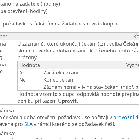
káno na žadatele (hodiny)
ba otevření (hodiny)
u požadavku s čekáním na žadatele souvisí sloupce:
pec
K
 na
U záznamů, které ukončují čekání (tzn. volba
Čekání
le
sloupci uvedena doba čekání ukončeného tímto zá
)
prázdný.
 na
Hodnota
Význ
le
Ano
Začátek čekání
Ne
Konec čekání
-
Záznam nemá vliv na stav čekání (např. 
Hodnota v tomto sloupci odpovídá hodnotě přepín
deníku příkazem
Upravit
.
námka:
 čekání a doba otevření požadavku se počítají v
provozní 
avena pro
SLA
v rámci kterého se požadavek řeší.
námka: