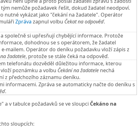
davku není úplně a proto poslal žadateli zprávu s žádostí
ký tým nemůže požadavek řešit, dokud žadatel neodpoví.
to nutné vykázat jako "čekání na žadatele". Operátor
rmuláři
Zpráva
zapnul volbu
Čekat na odpověď
.
 a společně si upřesňují chybějící informace. Protože
informace, dohodnou se s operátorem, že žadatel
le e-mailem. Operátor do deníku požadavku vloží zápis z
 na žadatele
, protože se stále čeká na odpověď.
em telefonátu dozvěděl důležitou informace, kterou
 vloží poznámku a volbu
Čekání na žadatele
nechá
ání z předchozího záznamu deníku.
ými informacemi. Zpráva se automaticky načte do deníku s
věď
.
" a v tabulce požadavků se ve sloupci
Čekáno na
chto sloupcích: