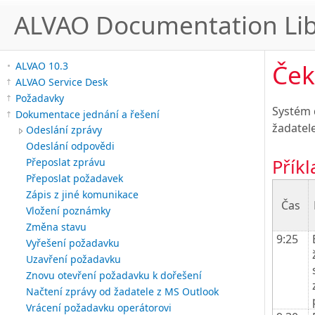
ALVAO Documentation Lib
Ček
ALVAO 10.3
ALVAO Service Desk
Požadavky
Systém 
Dokumentace jednání a řešení
žadatel
Odeslání zprávy
Odeslání odpovědi
Příkl
Přeposlat zprávu
Přeposlat požadavek
Zápis z jiné komunikace
Čas
Vložení poznámky
Změna stavu
9:25
Vyřešení požadavku
Uzavření požadavku
Znovu otevření požadavku k dořešení
Načtení zprávy od žadatele z MS Outlook
Vrácení požadavku operátorovi