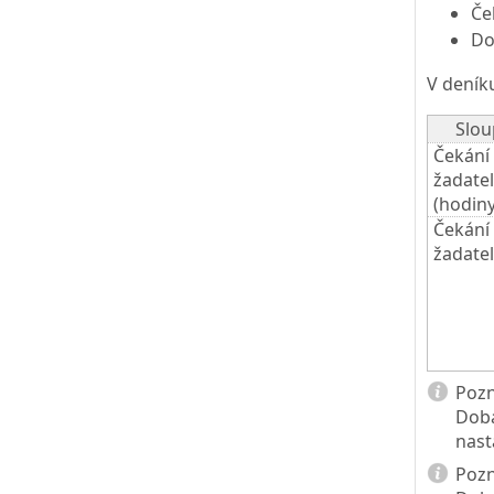
Če
Do
V deník
Slou
Čekání
žadate
(hodiny
Čekání
žadate
Poz
Doba
nast
Poz