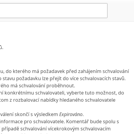
ů.
ku, do kterého má požadavek před zahájením schvalování
o stavu požadavku lze přejít do více schvalovacích stavů.
erého má schvalování proběhnout.
í konkrétnímu schvalovateli, vyberte tuto možnost, do
otom z rozbalovací nabídky hledaného schvalovatele
chválení skončí s výsledkem
Expirováno
.
 informace pro schvalovatele. Komentář bude spolu s
V případě schvalování vícekrokovým schvalovacím