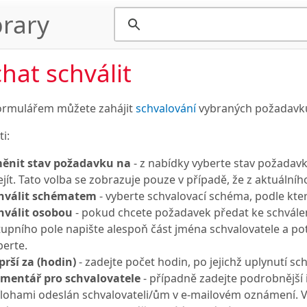
rary
hat schválit
ormulářem můžete zahájit
schvalování
vybraných požadavk
i:
ěnit stav požadavku na
- z nabídky vyberte stav požadav
ejít. Tato volba se zobrazuje pouze v případě, že z aktuálníh
hválit schématem
- vyberte schvalovací schéma, podle kt
hválit osobou
- pokud chcete požadavek předat ke schválen
tupního pole napište alespoň část jména schvalovatele a p
berte.
prší za (hodin)
- zadejte počet hodin, po jejichž uplynutí s
mentář pro schvalovatele
- případně zadejte podrobnější
ílohami odeslán schvalovateli/ům v e-mailovém oznámení. 