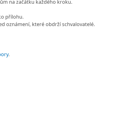
lům na začátku každého kroku.
ko přílohu.
ed oznámení, které obdrží schvalovatelé.
pory
.