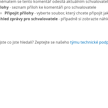
hématem se tento komentář odesílá aktuálním schvalovate
ílohy
- seznam příloh ke komentáři pro schvalovatele
Připojit přílohy
- vyberte soubor, který chcete připojit ja
hled zprávy pro schvalovatele
- případně si zobrazte náhl
jste co jste hledali? Zeptejte se našeho
týmu technické pod