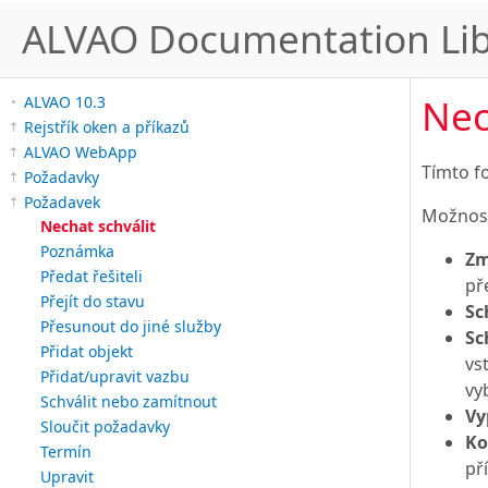
ALVAO Documentation Lib
Nec
ALVAO 10.3
Rejstřík oken a příkazů
ALVAO WebApp
Tímto f
Požadavky
Požadavek
Možnost
Nechat schválit
Poznámka
Zm
Předat řešiteli
př
Přejít do stavu
Sc
Přesunout do jiné služby
Sc
Přidat objekt
vs
Přidat/upravit vazbu
vy
Schválit nebo zamítnout
Vy
Sloučit požadavky
Ko
Termín
př
Upravit