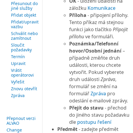
OK
- uložení události na
Přesunout do
záložku
Komunikace
jiné služby
Příloha
- připojení přílohy.
Přidat objekt
Přidat/upravit
Tento příkaz má stejnou
vazbu
funkci jako tlačítko
Připojit
Schválit nebo
přílohu
ve formuláři.
zamítnout
Poznámka/Telefonní
Sloučit
požadavky
hovor/Osobní jednání
–
Termín
případně změňte druh
Upravit
události, kterou chcete
Vrátit
vytvořit. Pokud vyberete
operátorovi
druh události
Zpráva
,
Vyřešit
formulář se změní na
Znovu otevřít
formulář
Zpráva
pro
Zpráva
odeslání e-mailové zprávy.
Přejít do stavu
- přechod
do jiného stavu požadavku
Přepnout verzi
dle
postupu řešení
ALVAO
Předmět
- zadejte předmět
Change