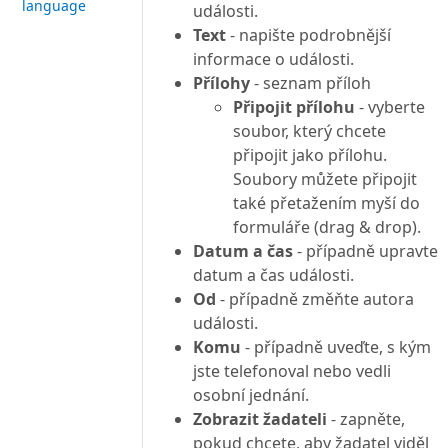
language
události.
Text
- napište podrobnější
informace o události.
Přílohy
- seznam příloh
Připojit přílohu
- vyberte
soubor, který chcete
připojit jako přílohu.
Soubory můžete připojit
také přetažením myší do
formuláře (drag & drop).
Datum a čas
- případně upravte
datum a čas události.
Od
- případně změňte autora
události.
Komu
- případně uveďte, s kým
jste telefonoval nebo vedli
osobní jednání.
Zobrazit žadateli
- zapněte,
pokud chcete, aby žadatel viděl