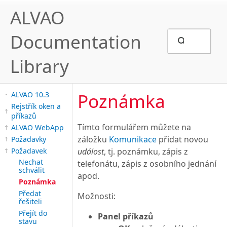
ALVAO
Documentation
Library
Poznámka
ALVAO 10.3
Rejstřík oken a
příkazů
Tímto formulářem můžete na
ALVAO WebApp
záložku
Komunikace
přidat novou
Požadavky
Požadavek
událost
, tj. poznámku, zápis z
Nechat
telefonátu, zápis z osobního jednání
schválit
apod.
Poznámka
Předat
Možnosti:
řešiteli
Přejít do
Panel příkazů
stavu