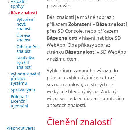
Aktuální
považován.
zprávy
Báze znalostí
Bázi znalostí je možné zobrazit
Vytvoření
příkazem
Zobrazení – Báze znalostí
nové
znalosti
přes SD Console, nebo příkazem
Úprava
Báze znalostí
v hlavní nabídce SD
znalosti
WebApp. Oba příkazy zobrazí
Odstranění
znalosti
stránku
Báze znalostí
v SD WebApp
Statistika
v režimu čtení.
využití
znalostí
Vyhledáním zadaného výrazu do
Vyhodnocování
pole pro vyhledávání se zobrazí
provozu
systému
seznam znalostí, ve kterých se
Správa týmu
vyskytuje hledaný výraz. Zadaný
Příloha 1:
výraz se hledá v názvech, anotacích
Licenční
a textech znalostí.
ujednání
Členění znalostí
Přepnout verzi