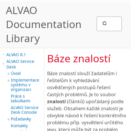
ALVAO
Documentation
Library
Báze znalostí
ALVAO 8.1
ALVAO Service
Desk
Báze znalostí slouží žadatelům i
Úvod
Implementace
řešitelům k vyhledávání
systému v
osvědčených postupů řešení
organizaci
častých problémů. Je to soubor
Práce s
tabulkami
znalostí
(článků) upořádaný podle
ALVAO Service
služeb. Obsahem každé znalosti je
Desk Console
obvykle návod k řešení konkrétního
Požadavky
problému příp. vysvětlení určitého
Kontakty
jevu, který může být za problém