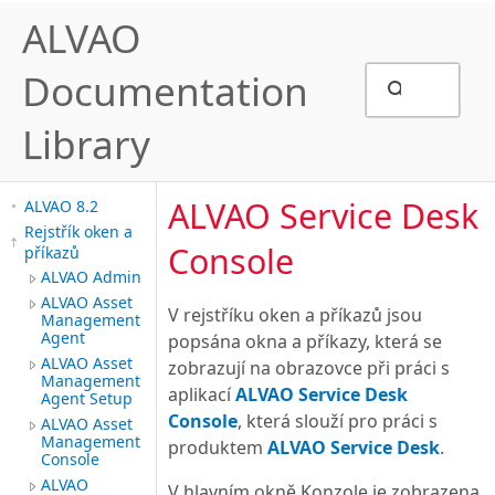
ALVAO
Documentation
Library
ALVAO Service Desk
ALVAO 8.2
Rejstřík oken a
Console
příkazů
ALVAO Admin
ALVAO Asset
V rejstříku oken a příkazů jsou
Management
Agent
popsána okna a příkazy, která se
ALVAO Asset
zobrazují na obrazovce při práci s
Management
aplikací
ALVAO Service Desk
Agent Setup
Console
, která slouží pro práci s
ALVAO Asset
Management
produktem
ALVAO Service Desk
.
Console
ALVAO
V hlavním okně Konzole je zobrazena