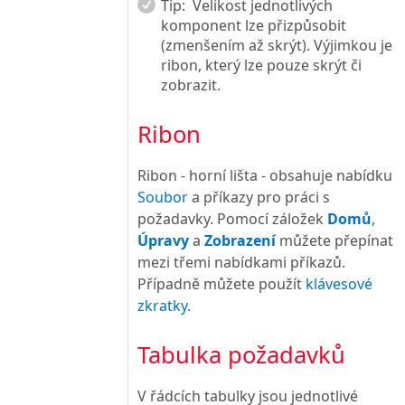
Tip:
Velikost jednotlivých
komponent lze přizpůsobit
(zmenšením až skrýt). Výjimkou je
ribon, který lze pouze skrýt či
zobrazit.
Ribon
Ribon - horní lišta - obsahuje nabídku
Soubor
a příkazy pro práci s
požadavky. Pomocí záložek
Domů
,
Úpravy
a
Zobrazení
můžete přepínat
mezi třemi nabídkami příkazů.
Případně můžete použít
klávesové
zkratky
.
Tabulka požadavků
V řádcích tabulky jsou jednotlivé