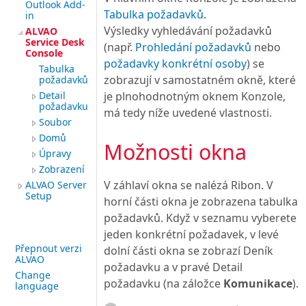
Outlook Add-
Tabulka požadavků
.
in
Výsledky vyhledávání požadavků
ALVAO
Service Desk
(např.
Prohledání požadavků
nebo
Console
požadavky konkrétní osoby
) se
Tabulka
zobrazují v samostatném okně, které
požadavků
Detail
je plnohodnotným oknem Konzole,
požadavku
má tedy níže uvedené vlastnosti.
Soubor
Domů
Možnosti okna
Úpravy
Zobrazení
V záhlaví okna se nalézá Ribon. V
ALVAO Server
Setup
horní části okna je zobrazena tabulka
požadavků. Když v seznamu vyberete
jeden konkrétní požadavek, v levé
Přepnout verzi
dolní části okna se zobrazí Deník
ALVAO
požadavku a v pravé Detail
Change
požadavku (na záložce
Komunikace
).
language