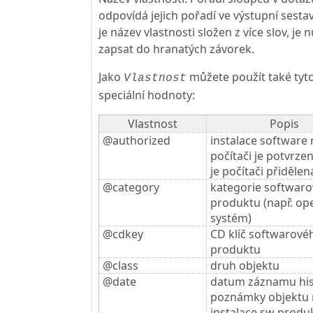
odpovídá jejich pořadí ve výstupní sesta
je název vlastnosti složen z více slov, je n
zapsat do hranatých závorek.
Jako
můžete použít také tyt
Vlastnost
speciální hodnoty:
Vlastnost
Popis
@authorized
instalace software 
počítači je potvrze
je počítači přidělen
@category
kategorie softwar
produktu (např. op
systém)
@cdkey
CD klíč softwarové
produktu
@class
druh objektu
@date
datum záznamu his
poznámky objektu
instalace sw produ