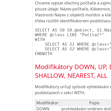
Chceme vypsat všechny počítače a zajíma
pouze údaje: Název počítače, Klávesnice,
Vlastnosti Název z objektů monitor a klá
třeba rozlišit identifikátorem poddotazu
SELECT AS S0 S0.@object, 
S1
.Ná
WHERE @class LIKE "Počítač*"

WITH

    SELECT AS 
S1
 WHERE @class="
    SELECT AS 
S2
 WHERE @class="
Modifikátory DOWN, UP, 
SHALLOW, NEAREST, ALL
Modifikátory určují způsob vyhledávání 
poddotazech v sekci WITH.
Modifikátor
Popis
DOWN
prohledávání směrem dolů,