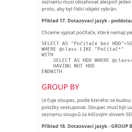
seznamu musí obsahovat alespoň jeden 
proto, aby byl řídící objekt vybrán.
Příklad 17. Dotazovací jazyk - poddota
Chceme vypsat počítače, které nemají pe
SELECT AS "Počítače bez HDD"=S0
WHERE @class LIKE "Počítač*"

WITH

    SELECT AS HDD WHERE @class=
    HAVING NOT HDD

GROUP BY
Určuje sloupec, podle kterého se budou
položky seskupovat. Sloupec musí být u
seznamu sloupců za klíčovým slovem SE
Příklad 18. Dotazovací jazyk - GROUP 