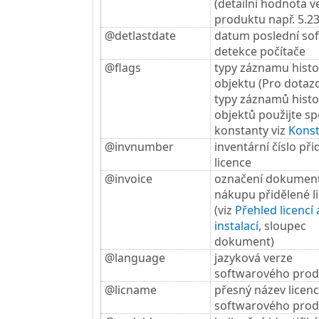
(detailní hodnota v
produktu např. 5.23
@detlastdate
datum poslední so
detekce počítače
@flags
typy záznamu histo
objektu (Pro dotaz
typy záznamů histo
objektů použijte sp
konstanty viz
Kons
@invnumber
inventární číslo při
licence
@invoice
označení dokumen
nákupu přidělené l
(viz
Přehled licencí 
instalací
, sloupec
dokument)
@language
jazyková verze
softwarového pro
@licname
přesný název licen
softwarového pro