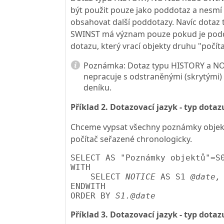
být použit pouze jako poddotaz a nesmí
obsahovat další poddotazy. Navíc dotaz 
SWINST má význam pouze pokud je po
dotazu, který vrací objekty druhu "počíta
Poznámka:
Dotaz typu HISTORY a N
nepracuje s odstraněnými (skrytými
deníku.
Příklad 2. Dotazovací jazyk - typ dotaz
Chceme vypsat všechny poznámky objek
počítač seřazené chronologicky.
SELECT AS "Poznámky objektů"=S0
WITH

    SELECT 
NOTICE
 AS S1 
@date,
ENDWITH

ORDER BY 
S1.@date
Příklad 3. Dotazovací jazyk - typ dotaz