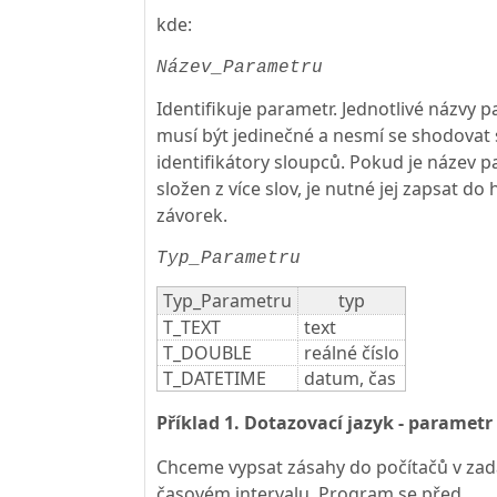
kde:
Název_Parametru
Identifikuje parametr. Jednotlivé názvy 
musí být jedinečné a nesmí se shodovat 
identifikátory sloupců. Pokud je název 
složen z více slov, je nutné jej zapsat do
závorek.
Typ_Parametru
Typ_Parametru
typ
T_TEXT
text
T_DOUBLE
reálné číslo
T_DATETIME
datum, čas
Příklad 1. Dotazovací jazyk - parametr
Chceme vypsat zásahy do počítačů v z
časovém intervalu. Program se před