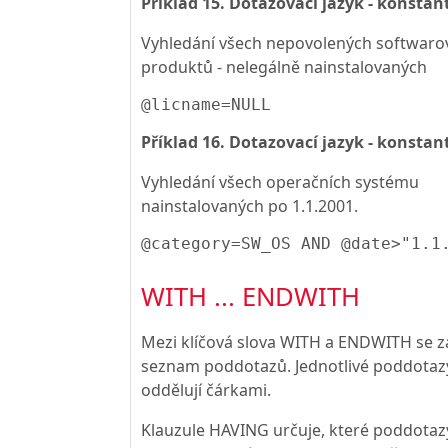
Příklad 15. Dotazovací jazyk - konstan
Vyhledání všech nepovolených softwaro
produktů - nelegálně nainstalovaných
@licname=NULL
Příklad 16. Dotazovací jazyk - konstan
Vyhledání všech operačních systému
nainstalovaných po 1.1.2001.
@category=SW_OS AND @date>"1.1
WITH ... ENDWITH
Mezi klíčová slova WITH a ENDWITH se z
seznam poddotazů. Jednotlivé poddotaz
oddělují čárkami.
Klauzule HAVING určuje, které poddotaz