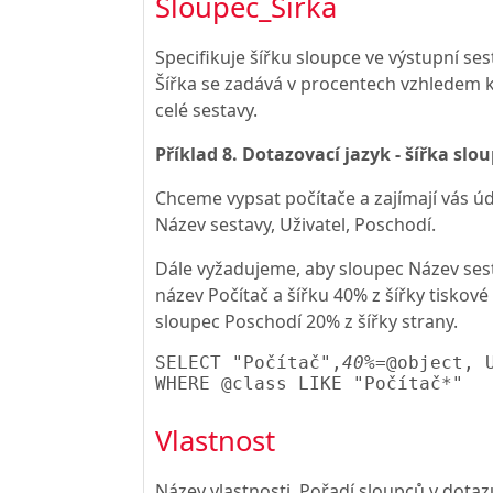
Sloupec_Šířka
Specifikuje šířku sloupce ve výstupní ses
Šířka se zadává v procentech vzhledem k
celé sestavy.
Příklad 8. Dotazovací jazyk - šířka slo
Chceme vypsat počítače a zajímají vás úd
Název sestavy, Uživatel, Poschodí.
Dále vyžadujeme, aby sloupec Název ses
název Počítač a šířku 40% z šířky tiskové
sloupec Poschodí 20% z šířky strany.
SELECT "Počítač",
40%
=@object, 
WHERE @class LIKE "Počítač*"
Vlastnost
Název vlastnosti. Pořadí sloupců v dotaz