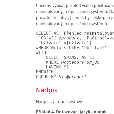
Chceme vypsat přehled všech počítačů a
nainstalovaných operačních systémů. Dá
požadujete, aby výsledek byl seskupen 
nainstalovaných operačních systémů.
SELECT AS "Přehled nainstalovan
 "OS"=
S1.@product
, "Počítač"=@
 "Uživatel"=[uživatel]

WHERE @class LIKE "Počítač*"

WITH

    SELECT 
SWINST
 AS S1 

    WHERE 
@category=SW_OS
    HAVING S1

ENDWITH

GROUP BY 
S1.@product
Nadpis
Nadpis výstupní sestavy.
Příklad 4. Dotazovací jazyk - nadpis