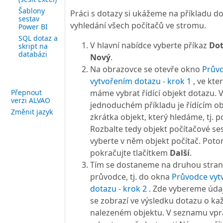
Šablony
Práci s dotazy si ukážeme na příkladu d
sestav
vyhledání všech počítačů ve stromu.
Power BI
SQL dotaz a
V hlavní nabídce vyberte příkaz
Dot
skript na
databázi
Nový
.
Na obrazovce se otevře okno
Prův
vytvořením dotazu - krok 1
, ve kte
máme vybrat řídící objekt dotazu.
Přepnout
verzi ALVAO
jednoduchém příkladu je řídícím o
Změnit jazyk
zkrátka objekt, který hledáme, tj. p
Rozbalte tedy objekt počítačové se
vyberte v něm objekt počítač. Pot
pokračujte tlačítkem
Další
.
Tím se dostaneme na druhou stra
průvodce, tj. do okna
Průvodce vyt
dotazu - krok 2
. Zde vybereme údaj
se zobrazí ve výsledku dotazu o k
nalezeném objektu. V seznamu vpr