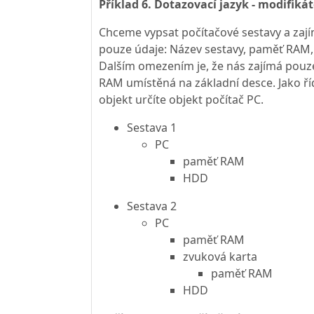
Příklad 6. Dotazovací jazyk - modifiká
Chceme vypsat počítačové sestavy a zají
pouze údaje: Název sestavy, paměť RAM
Dalším omezením je, že nás zajímá pou
RAM umístěná na základní desce. Jako říd
objekt určíte objekt počítač PC.
Sestava 1
PC
paměť RAM
HDD
Sestava 2
PC
paměť RAM
zvuková karta
paměť RAM
HDD