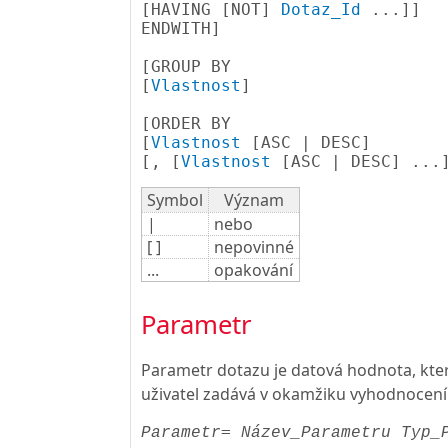
[
HAVING [
NOT
] 
Dotaz_Id
 ...
]
]

ENDWITH]

[
GROUP BY 

[
Vlastnost
]

[
ORDER BY 

[
Vlastnost
 [ASC | DESC] 

[
, [
Vlastnost
 [
ASC | DESC
] ...
Symbol
Význam
|
nebo
[ ]
nepovinné
...
opakování
Parametr
Parametr dotazu je datová hodnota, kte
uživatel zadává v okamžiku vyhodnocení
= 
Parametr
Název_Parametru
Typ_