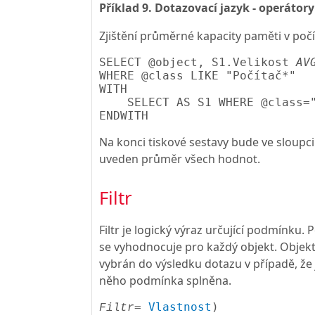
Příklad 9. Dotazovací jazyk - operátor
Zjištění průměrné kapacity paměti v počí
SELECT @object, S1.Velikost 
AV
WHERE @class LIKE "Počítač*"

WITH

    SELECT AS S1 WHERE @class="
Na konci tiskové sestavy bude ve sloupci
uveden průměr všech hodnot.
Filtr
Filtr je logický výraz určující podmínku.
se vyhodnocuje pro každý objekt. Objekt
vybrán do výsledku dotazu v případě, že 
něho podmínka splněna.
= 
Vlastnost
Filtr