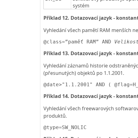
systém
Příklad 12. Dotazovací jazyk - konstan
Vyhledání všech pamětí RAM menších ne
@class=”paměť RAM” AND 
Velikos
Příklad 13. Dotazovací jazyk - konstan
Vyhledání záznamů historie odstraněný
(přesunutých) objektů po 1.1.2001.
@date>"1.1.2001" AND ( @flag=H
Příklad 14. Dotazovací jazyk - konstan
Vyhledání všech freewarových softwaro
produktů.
@type=SW_NOLIC