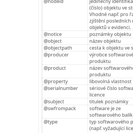
@nodeid
jedinečný identifik
(číslo) objektu ve s
Vhodné např. pro řa
zjištění posledních
objektů v evidenci.
@notice
poznámky objektu
@object
název objektu
@objectpath
cesta k objektu ve
@producer
výrobce softwarov
produktu
@product
název softwarovéh
produktu
@property
libovolná vlastnost
@serialnumber
sériové číslo softw
licence
@subject
titulek poznámky
@swfrompack
software je ze
softwarového balí
@type
typ softwarového 
(např. vyžadující lice