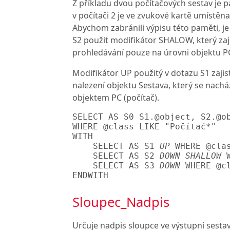
Z příkladu dvou počítačových sestav je p
v počítači 2 je ve zvukové kartě umístěn
Abychom zabránili výpisu této paměti, je
S2 použit modifikátor SHALOW, který zaji
prohledávání pouze na úrovni objektu P
Modifikátor UP použitý v dotazu S1 zajist
nalezení objektu Sestava, který se nachá
objektem PC (počítač).
SELECT AS S0 S1.@object, S2.@ob
WHERE @class LIKE "Počítač*"

WITH

    SELECT AS S1 
UP
 WHERE @clas
    SELECT AS S2 
DOWN SHALLOW
 
    SELECT AS S3 
DOWN
 WHERE @cl
Sloupec_Nadpis
Určuje nadpis sloupce ve výstupní sestav