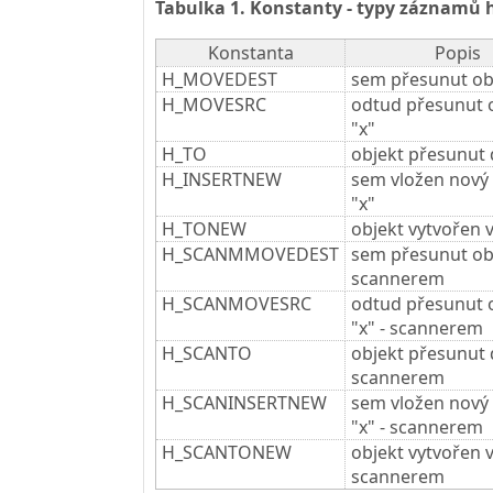
Tabulka 1. Konstanty - typy záznamů h
Konstanta
Popis
H_MOVEDEST
sem přesunut obj
H_MOVESRC
odtud přesunut 
"x"
H_TO
objekt přesunut 
H_INSERTNEW
sem vložen nový 
"x"
H_TONEW
objekt vytvořen v
H_SCANMMOVEDEST
sem přesunut obj
scannerem
H_SCANMOVESRC
odtud přesunut 
"x" - scannerem
H_SCANTO
objekt přesunut d
scannerem
H_SCANINSERTNEW
sem vložen nový 
"x" - scannerem
H_SCANTONEW
objekt vytvořen v
scannerem