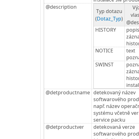
@description
Vý
Typ dotazu
vla
(
Dotaz_Typ
)
@des
HISTORY
popi
zázn
histo
NOTICE
text
pozn
SWINST
pozn
zázn
histo
insta
@detproductname
detekovaný název
softwarového pro
např. název operač
systému včetně ver
service packu
@detproductver
detekovaná verze
softwarového pro