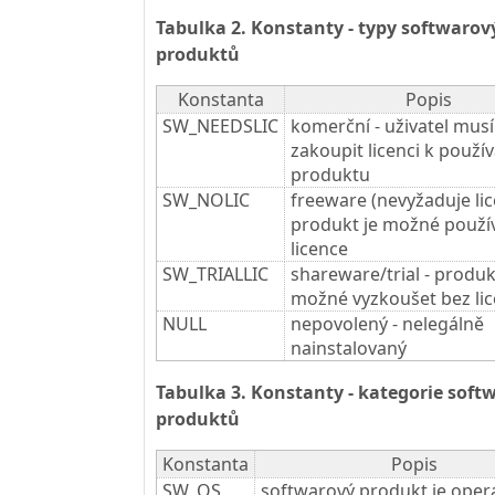
Tabulka 2. Konstanty - typy softwarov
produktů
Konstanta
Popis
SW_NEEDSLIC
komerční - uživatel musí
zakoupit licenci k použív
produktu
SW_NOLIC
freeware (nevyžaduje lice
produkt je možné použí
licence
SW_TRIALLIC
shareware/trial - produk
možné vyzkoušet bez li
NULL
nepovolený - nelegálně
nainstalovaný
Tabulka 3. Konstanty - kategorie soft
produktů
Konstanta
Popis
SW_OS
softwarový produkt je oper