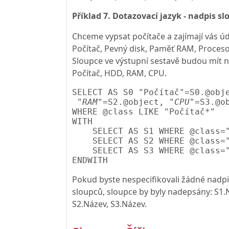
Příklad 7. Dotazovací jazyk - nadpis sl
Chceme vypsat počítače a zajímají vás úd
Počítač, Pevný disk, Paměť RAM, Proceso
Sloupce ve výstupní sestavě budou mít n
Počítač, HDD, RAM, CPU.
SELECT AS S0 "Počítač"=S0.@obj
"RAM"
=S2.@object, 
"CPU"
=S3.@ob
WHERE @class LIKE "Počítač*"

WITH

    SELECT AS S1 WHERE @class="
    SELECT AS S2 WHERE @class="
    SELECT AS S3 WHERE @class="
Pokud byste nespecifikovali žádné nadp
sloupců, sloupce by byly nadepsány: S1.
S2.Název, S3.Název.