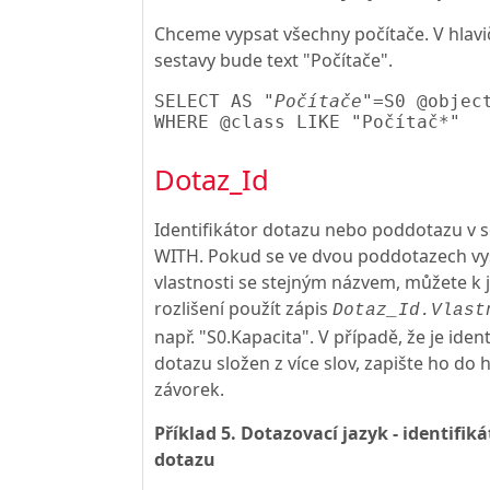
Chceme vypsat všechny počítače. V hlavi
sestavy bude text "Počítače".
SELECT AS 
"Počítače"
=S0 @object
Dotaz_Id
Identifikátor dotazu nebo poddotazu v s
WITH. Pokud se ve dvou poddotazech vys
vlastnosti se stejným názvem, můžete k j
rozlišení použít zápis
Dotaz_Id.Vlast
např. "S0.Kapacita". V případě, že je ident
dotazu složen z více slov, zapište ho do
závorek.
Příklad 5. Dotazovací jazyk - identifiká
dotazu