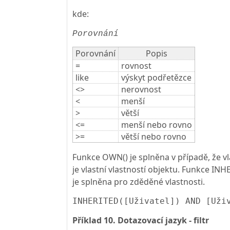
kde:
Porovnání
Porovnání
Popis
=
rovnost
like
výskyt podřetězce
<>
nerovnost
<
menší
>
větší
<=
menší nebo rovno
>=
větší nebo rovno
Funkce OWN() je splněna v případě, že v
je vlastní vlastností objektu. Funkce INH
je splněna pro zděděné vlastnosti.
INHERITED([Uživatel]) AND [Uži
Příklad 10. Dotazovací jazyk - filtr