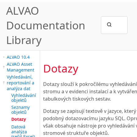
ALVAO
Documentation
Library
ALVAO 10.4
Dotazy
ALVAO Asset
Management
Vyhledávání,
reportování a
Dotazy slouží k pokročilému vyhledávání
analýza dat
stromu a v evidenci instalací a k vytvářen
Vyhledávání
tabulkových tiskových sestav.
objektů
Seznamy
Dotazy se zapisují textově v jazyce, který 
objektů
podobný dotazovacímu jazyku SQL. Opr
Dotazy
však obsahuje nástroje pro vyhledávání 
Datová
analýza
stromové struktuře objektů.
(sešit Excel)