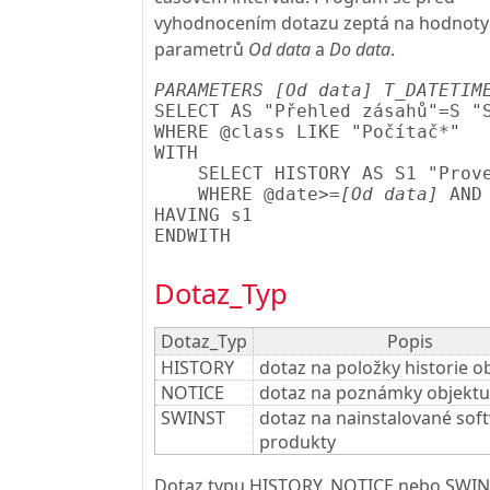
vyhodnocením dotazu zeptá na hodnoty
parametrů
Od data
a
Do data
.
PARAMETERS [Od data] T_DATETIM
SELECT AS "Přehled zásahů"=S "S
WHERE @class LIKE "Počítač*"

WITH

    SELECT HISTORY AS S1 "Prove
    WHERE @date>=
[Od data]
 AND
HAVING s1

Dotaz_Typ
Dotaz_Typ
Popis
HISTORY
dotaz na položky historie o
NOTICE
dotaz na poznámky objektu
SWINST
dotaz na nainstalované sof
produkty
Dotaz typu HISTORY, NOTICE nebo SWI