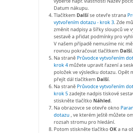
vyberte např. vlastnosti Název počí
Datum nákupu.
Tlačítkem
Další
se otevře strana
Pr
vytvořením dotazu - krok 3
. Zde m
změnit nadpisy a šířky sloupců ve 
sestavě a přidat podmínky pro vyhl
V našem případě nemusíme nic měn
rovnou pokračovat tlačítkem
Další
.
Na straně
Průvodce vytvořením dot
krok 4
můžete upravit řazení a ses
položek ve výsledku dotazu. Opět
přejít dál tlačítkem
Další
.
Na straně
Průvodce vytvořením dot
krok 5
zadejte nadpis tiskové sesta
stiskněte tlačítko
Náhled
.
Na obrazovce se otevře okno
Para
dotazu
, ve kterém ještě můžete om
rozsah stromu pro hledání.
Potom stiskněte tlačítko
OK
a na o