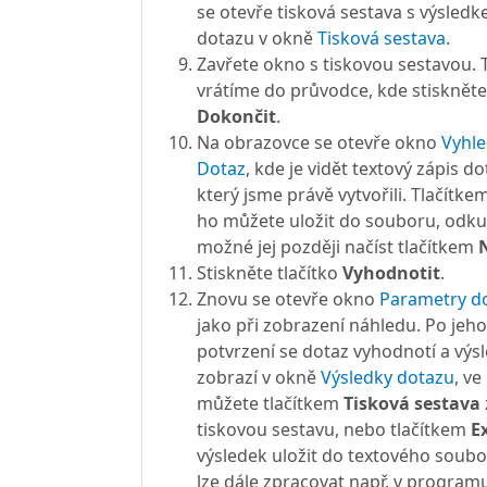
se otevře tisková sestava s výsled
dotazu v okně
Tisková sestava
.
Zavřete okno s tiskovou sestavou. 
vrátíme do průvodce, kde stiskněte 
Dokončit
.
Na obrazovce se otevře okno
Vyhle
Dotaz
, kde je vidět textový zápis do
který jsme právě vytvořili. Tlačítke
ho můžete uložit do souboru, odku
možné jej později načíst tlačítkem
Stiskněte tlačítko
Vyhodnotit
.
Znovu se otevře okno
Parametry d
jako při zobrazení náhledu. Po jeho
potvrzení se dotaz vyhodnotí a výs
zobrazí v okně
Výsledky dotazu
, v
můžete tlačítkem
Tisková sestava
tiskovou sestavu, nebo tlačítkem
E
výsledek uložit do textového soubo
lze dále zpracovat např. v program