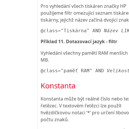
Pro vyhledání všech tiskáren značky HP
použijeme filtr omezující seznam tiskár
tiskárny, jejichž název začíná dvojicí zna
@class="Tiskárna" AND 
Název LI
Příklad 11. Dotazovací jazyk - filtr
Vyhledání všechny pamětí RAM menších 
MB.
@class="paměť RAM" AND 
Velikos
Konstanta
Konstanta může být reálné číslo nebo te
řetězec. V textovém řetězci lze použít
hvězdičkovou notaci ‘*‘ pro určení libov
počtu znaků.