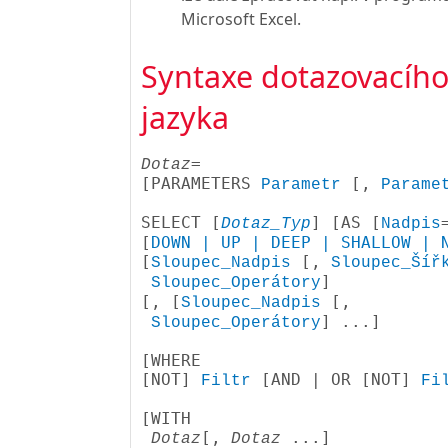
Microsoft Excel.
Syntaxe dotazovacíh
jazyka
= 

Dotaz
[
PARAMETERS 
 [
, 
Parametr
Parame
SELECT [
] [
AS [
Dotaz_Typ
Nadpis
[
DOWN | UP | DEEP | SHALLOW | 
[
 [
, 
Sloupec_Nadpis
Sloupec_Šíř
]

Sloupec_Operátory
[
, [
 [
, 
Sloupec_Nadpis
] ...
]

Sloupec_Operátory
[
WHERE 

[
NOT
] 
 [
AND | OR [
NOT
] 
Filtr
Fi
[
WITH 

[
, 
 ...
] 

Dotaz
Dotaz