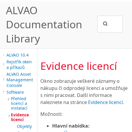
ALVAO
Documentation
Library
ALVAO 10.4
Evidence licencí
Rejstřík oken
a příkazů
ALVAO Asset
Management
Okno zobrazuje veškeré záznamy o
Console
nákupu či odprodeji licencí a umožňuje
Software
s nimi pracovat. Další informace
Přehled
naleznete na stránce
Evidence licencí
.
licencí a
instalací
Možnosti:
Evidence
licencí
Hlavní nabídka:
Objekty