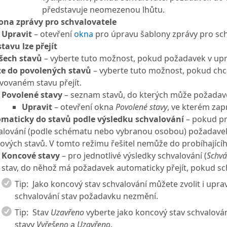
představuje neomezenou lhůtu.
ona zprávy pro schvalovatele
Upravit
– otevření
okna
pro úpravu šablony zprávy pro sch
tavu lze přejít
šech stavů
– vyberte tuto možnost, pokud požadavek v upr
e do povolených stavů
– vyberte tuto možnost, pokud chc
vovaném stavu přejít.
Povolené stavy
– seznam stavů, do kterých může požadave
Upravit
– otevření okna
Povolené stavy
, ve kterém zap
maticky do stavů podle výsledku schvalování
– pokud pr
alování (podle schématu nebo vybranou osobou) požadavek
ových stavů. V tomto režimu řešitel nemůže do probíhajícího
Koncové stavy
– pro jednotlivé výsledky schvalování (
Schvá
stav, do něhož má požadavek automaticky přejít, pokud s
Tip:
Jako koncový stav schvalování můžete zvolit i upr
schvalování stav požadavku nezmění.
Tip:
Stav
Uzavřeno
vyberte jako koncový stav schvalová
stavy
Vyřešeno
a
Uzavřeno
.