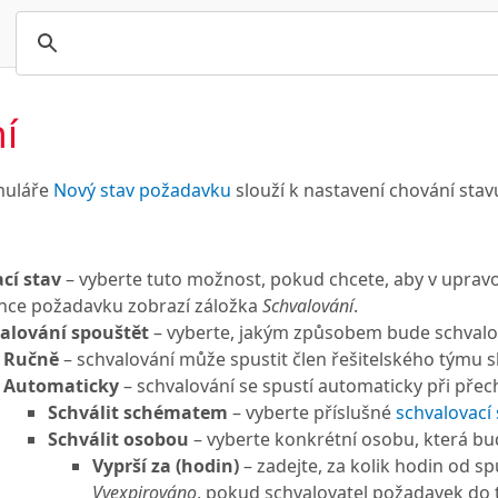
í
muláře
Nový stav požadavku
slouží k nastavení chování sta
cí stav
– vyberte tuto možnost, pokud chcete, aby v uprav
ánce požadavku zobrazí záložka
Schvalování
.
alování spouštět
– vyberte, jakým způsobem bude schvalov
Ručně
– schvalování může spustit člen řešitelského týmu 
Automaticky
– schvalování se spustí automaticky při př
Schválit schématem
– vyberte příslušné
schvalovací
Schválit osobou
– vyberte konkrétní osobu, která bu
Vyprší za (hodin)
– zadejte, za kolik hodin od s
Vyexpirováno
, pokud schvalovatel požadavek do 