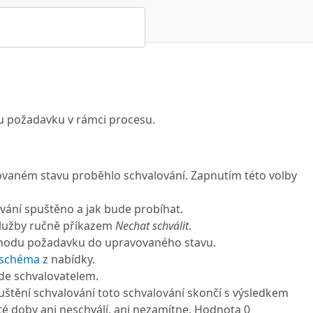
vu požadavku v rámci procesu.
ovaném stavu proběhlo schvalování. Zapnutím této volby
ání spuštěno a jak bude probíhat.
služby ručně příkazem
Nechat schválit
.
echodu požadavku do upravovaného stavu.
 schéma
z nabídky.
de schvalovatelem.
puštění schvalování toto schvalování skončí s výsledkem
té doby ani neschválí, ani nezamítne. Hodnota 0