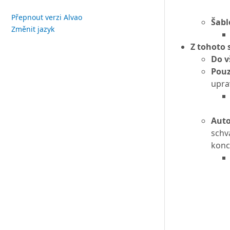
Přepnout verzi Alvao
Šabl
Změnit jazyk
Z tohoto s
Do v
Pouz
upra
Auto
schv
konc