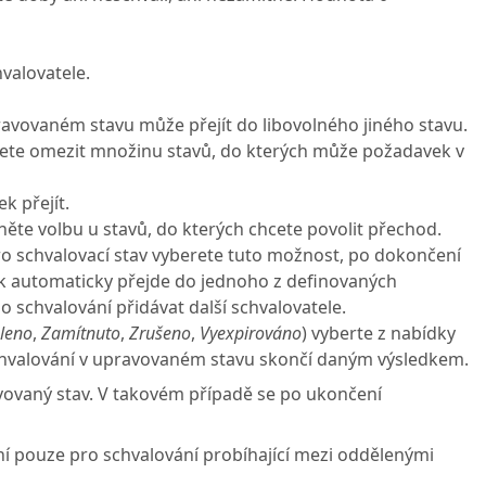
valovatele.
avovaném stavu může přejít do libovolného jiného stavu.
ete omezit množinu stavů, do kterých může požadavek v
k přejít.
něte volbu u stavů, do kterých chcete povolit přechod.
o schvalovací stav vyberete tuto možnost, po dokončení
 automaticky přejde do jednoho z definovaných
 schvalování přidávat další schvalovatele.
leno
,
Zamítnuto
,
Zrušeno
,
Vyexpirováno
) vyberte z nabídky
chvalování v upravovaném stavu skončí daným výsledkem.
avovaný stav. V takovém případě se po ukončení
ní pouze pro schvalování probíhající mezi oddělenými