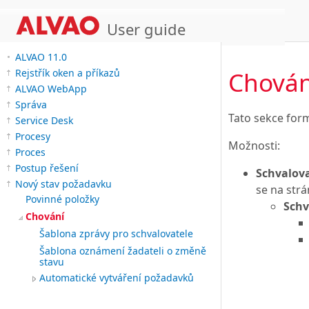
User guide
ALVAO 11.0
Chován
Rejstřík oken a příkazů
ALVAO WebApp
Správa
Tato sekce for
Service Desk
Procesy
Možnosti:
Proces
Postup řešení
Schvalova
Nový stav požadavku
se na str
Povinné položky
Schv
Chování
Šablona zprávy pro schvalovatele
Šablona oznámení žadateli o změně
stavu
Automatické vytváření požadavků