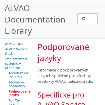
ALVAO
Documentation
Library
Podporované
ALVAO 10.2
ALVAO Service
Desk
jazyky
Implementace
systému v
organizaci
Informace o podporovaných
Architektura
jazycích společné pro všechny
systému
produkty ALVAO naleznete
zde
.
Technické
požadavky
Podporované
Specifické pro
jazyky
Full-Text
ALVAO Service
Search