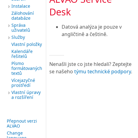
Instalace
Desk
Zálohování
databáze
Správa
Datová analýza je pouze v
uživatelů
angličtině a češtině.
Služby
Vlastní položky
Kalendáře
řešitelů
Písmo
Nenašli jste co jste hledali? Zeptejte
formátovaných
se našeho
týmu technické podpory
.
textů
Vícejazyčné
prostředí
Vlastní úpravy
a rozšíření
Přepnout verzi
ALVAO
Change
language