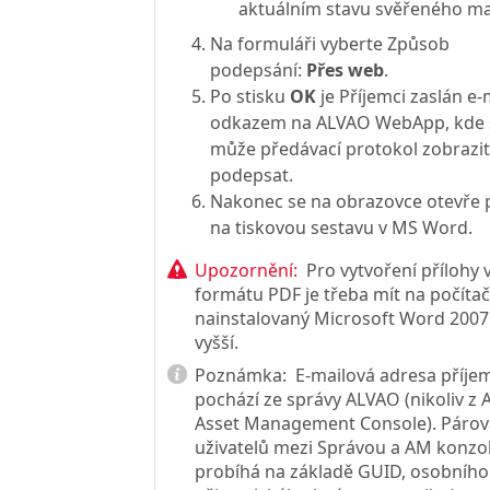
aktuálním stavu svěřeného ma
Na formuláři vyberte Způsob
podepsání:
Přes web
.
Po stisku
OK
je Příjemci zaslán e-
odkazem na ALVAO WebApp, kde 
může předávací protokol zobrazit
podepsat.
Nakonec se na obrazovce otevře 
na tiskovou sestavu v MS Word.
Upozornění:
Pro vytvoření přílohy 
formátu PDF je třeba mít na počítač
nainstalovaný Microsoft Word 200
vyšší.
Poznámka:
E-mailová adresa příje
pochází ze správy ALVAO (nikoliv z
Asset Management Console). Párov
uživatelů mezi Správou a AM konzol
probíhá na základě GUID, osobního 