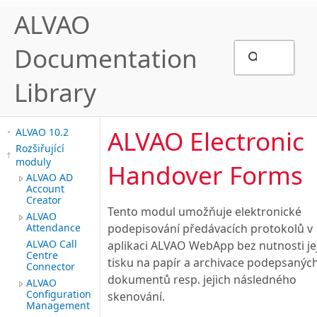
ALVAO
Documentation
Library
ALVAO Electronic
ALVAO 10.2
Rozšiřující
moduly
Handover Forms
ALVAO AD
Account
Creator
Tento modul umožňuje elektronické
ALVAO
Attendance
podepisování předávacích protokolů v
ALVAO Call
aplikaci ALVAO WebApp bez nutnosti je
Centre
tisku na papír a archivace podepsanýc
Connector
dokumentů resp. jejich následného
ALVAO
Configuration
skenování.
Management