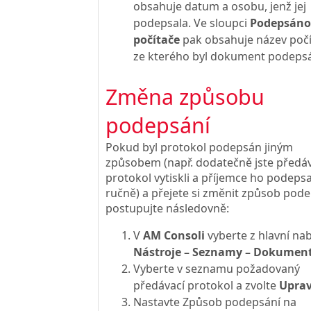
obsahuje datum a osobu, jenž jej
podepsala. Ve sloupci
Podepsáno
počítače
pak obsahuje název počí
ze kterého byl dokument podeps
Změna způsobu
podepsání
Pokud byl protokol podepsán jiným
způsobem (např. dodatečně jste předáv
protokol vytiskli a příjemce ho podepsa
ručně) a přejete si změnit způsob pode
postupujte následovně:
V
AM Consoli
vyberte z hlavní na
Nástroje – Seznamy – Dokumen
Vyberte v seznamu požadovaný
předávací protokol a zvolte
Uprav
Nastavte Způsob podepsání na