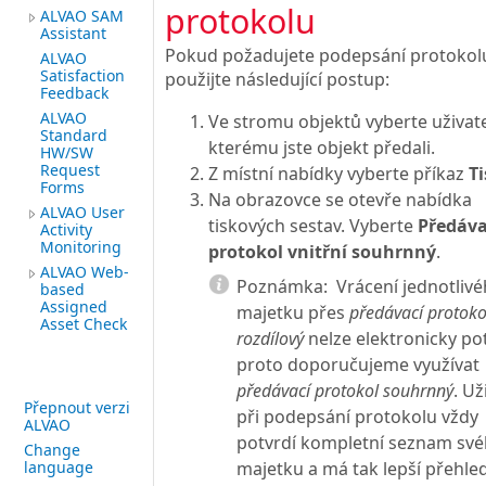
protokolu
ALVAO SAM
Assistant
Pokud požadujete podepsání protokol
ALVAO
Satisfaction
použijte následující postup:
Feedback
ALVAO
Ve stromu objektů vyberte uživate
Standard
kterému jste objekt předali.
HW/SW
Request
Z místní nabídky vyberte příkaz
Ti
Forms
Na obrazovce se otevře nabídka
ALVAO User
tiskových sestav. Vyberte
Předáva
Activity
Monitoring
protokol vnitřní souhrnný
.
ALVAO Web-
Poznámka:
Vrácení jednotliv
based
Assigned
majetku přes
předávací protoko
Asset Check
rozdílový
nelze elektronicky pot
proto doporučujeme využívat
předávací protokol souhrnný
. Už
Přepnout verzi
při podepsání protokolu vždy
ALVAO
potvrdí kompletní seznam sv
Change
majetku a má tak lepší přehle
language