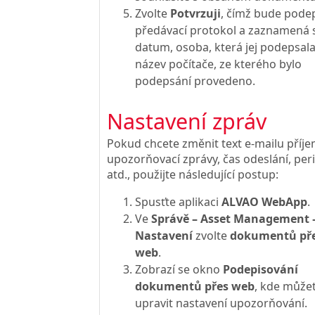
Zvolte
Potvrzuji
, čímž bude pode
předávací protokol a zaznamená 
datum, osoba, která jej podepsala
název počítače, ze kterého bylo
podepsání provedeno.
Nastavení zpráv
Pokud chcete změnit text e-mailu příje
upozorňovací zprávy, čas odeslání, per
atd., použijte následující postup:
Spusťte aplikaci
ALVAO WebApp
.
Ve
Správě – Asset Management 
Nastavení
zvolte
dokumentů př
web
.
Zobrazí se okno
Podepisování
dokumentů přes web
, kde může
upravit nastavení upozorňování.