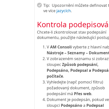
Tip:
Upozornění můžete definovat 
ve více
jazycích
.
Kontrola podepisová
Chcete-li zkontrolovat stav podepsání
dokumentu, použijte následující postu
V
AM Consoli
vyberte z hlavní na
Nástroje – Seznamy – Dokumen
V zobrazeném seznamu si zobraz
sloupec
Způsob podepsání,
Podepsáno, Podepsal a Podepsá
počítače
.
Vyhledejte (např. pomocí filtru)
požadovaný dokument, způsob
podepsání má
Přes web
.
Dokument je podepsán, pokud ve
sloupci
Podepsáno
a
Podepsal