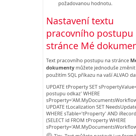
požadovanou hodnotu.
Nastavení textu
pracovního postupu
stránce Mé dokume
Text pracovního postupu na stránce
M
dokumenty
můžete jednoduše změnit
použitím SQL příkazu na vaší ALVAO da
UPDATE tProperty SET sPropertyValue=
postupu odkaz' WHERE
sProperty='AM.MyDocumentsWorkflow
UPDATE tLocalization SET NeedsUpdat
WHERE sTable='tProperty' AND iRecor
(SELECT id FROM tProperty WHERE
sProperty='AM.MyDocumentsWorkflowT
Tip:
Text můžete nastavit i ve form