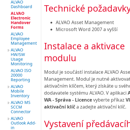
ALVAO
Technické požadavk
Dashboard
ALVAO
Electronic
ALVAO Asset Management
Handover
Forms
Microsoft Word 2007 a vyšší
ALVAO
Employee
Instalace a aktivace
Management
ALVAO
HW/SW
modulu
Usage
Monitoring
ALVAO ISO
Modul je součástí instalace ALVAO Asse
20000
Management. Modul je nutné aktivova
Reporting
aktivačním klíčem, který získáte u svéh
ALVAO
Mobile
dodavatele systému ALVAO. V aplikaci
Inventory
WA - Správa - Licence
vyberte příkaz
Vl
ALVAO MS
aktivační klíč
a zadejte aktivační klíč.
SCCM
Connector
ALVAO
Vystavení předávací
Outlook Add-
in