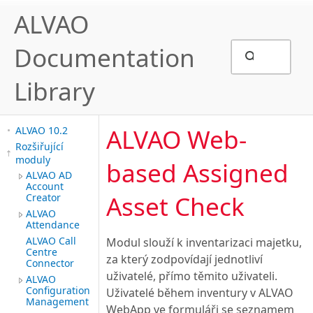
ALVAO
Documentation
Library
ALVAO Web-
ALVAO 10.2
Rozšiřující
moduly
based Assigned
ALVAO AD
Account
Asset Check
Creator
ALVAO
Attendance
ALVAO Call
Modul slouží k inventarizaci majetku,
Centre
za který zodpovídají jednotliví
Connector
uživatelé, přímo těmito uživateli.
ALVAO
Configuration
Uživatelé během inventury v ALVAO
Management
WebApp ve formuláři se seznamem