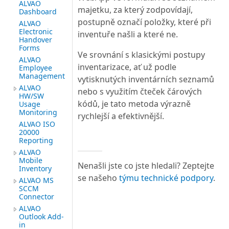
ALVAO
majetku, za který zodpovídají,
Dashboard
postupně označí položky, které při
ALVAO
Electronic
inventuře našli a které ne.
Handover
Forms
Ve srovnání s klasickými postupy
ALVAO
inventarizace, ať už podle
Employee
Management
vytisknutých inventárních seznamů
ALVAO
nebo s využitím čteček čárových
HW/SW
kódů, je tato metoda výrazně
Usage
Monitoring
rychlejší a efektivnější.
ALVAO ISO
20000
Reporting
ALVAO
Mobile
Nenašli jste co jste hledali? Zeptejte
Inventory
se našeho
týmu technické podpory
.
ALVAO MS
SCCM
Connector
ALVAO
Outlook Add-
in