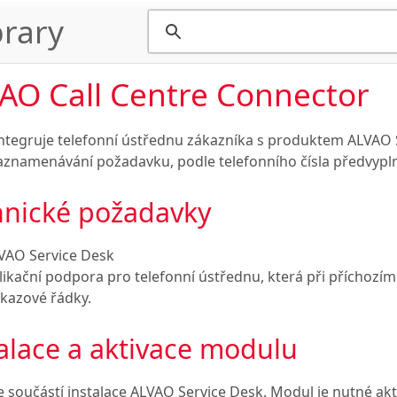
rary
AO Call Centre Connector
ntegruje telefonní ústřednu zákazníka s produktem ALVAO 
zaznamenávání požadavku, podle telefonního čísla předvypln
hnické požadavky
VAO Service Desk
likační podpora pro telefonní ústřednu, která při příchozím
íkazové řádky.
alace a aktivace modulu
 součástí instalace ALVAO Service Desk. Modul je nutné akt