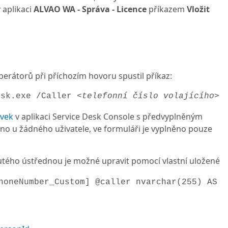
 aplikaci
ALVAO WA - Správa - Licence
příkazem
Vložit
operátorů při příchozím hovoru spustil příkaz:
esk.exe /Caller
<telefonní číslo volajícího
>
vek
v aplikaci Service Desk Console s předvyplněným
eno u žádného uživatele, ve formuláři je vyplněno pouze
utého ústřednou je možné upravit pomocí vlastní uložené
honeNumber_Custom] @caller nvarchar(255) AS