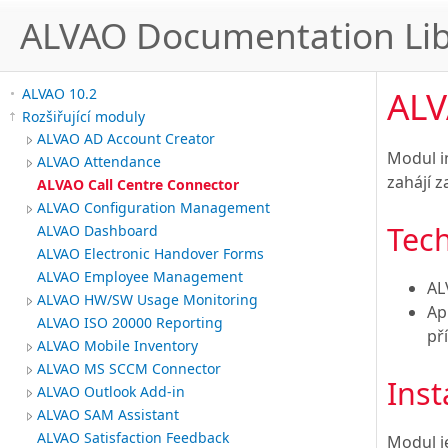
ALVAO Documentation Lib
ALV
ALVAO 10.2
Rozšiřující moduly
ALVAO AD Account Creator
Modul i
ALVAO Attendance
zahájí 
ALVAO Call Centre Connector
ALVAO Configuration Management
Tec
ALVAO Dashboard
ALVAO Electronic Handover Forms
ALVAO Employee Management
AL
ALVAO HW/SW Usage Monitoring
Ap
ALVAO ISO 20000 Reporting
př
ALVAO Mobile Inventory
ALVAO MS SCCM Connector
Inst
ALVAO Outlook Add-in
ALVAO SAM Assistant
ALVAO Satisfaction Feedback
Modul je