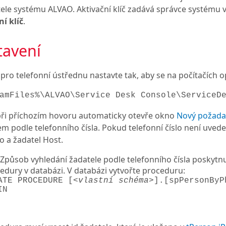
ele systému ALVAO. Aktivační klíč zadává správce systému v
ní klíč
.
tavení
 pro telefonní ústřednu nastavte tak, aby se na počítačích 
amFiles%\ALVAO\Service Desk Console\ServiceD
při příchozím hovoru automaticky otevře okno
Nový požada
em podle telefonního čísla. Pokud telefonní číslo není uved
lo a žadatel Host.
Způsob vyhledání žadatele podle telefonního čísla poskytn
edury v databázi. V databázi vytvořte proceduru:
ATE PROCEDURE [
<vlastní schéma>
].[spPersonByP
IN