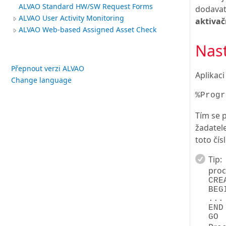
ALVAO Standard HW/SW Request Forms
dodavat
ALVAO User Activity Monitoring
aktivač
ALVAO Web-based Assigned Asset Check
Nas
Přepnout verzi ALVAO
Aplikaci
Change language
%Progr
Tím se 
žadatel
toto čís
Tip:
proc
CRE
BEG
...
END
GO