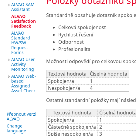
Položky dotazníku s
ALVAO SAM
Assistant
Standardně obsahuje dotazník spokojen
ALVAO
Satisfaction
Feedback
Celková spokojenost
ALVAO
Rychlost řešení
Standard
Odbornost
HW/SW
Request
Profesionalita
Forms
ALVAO User
Možnosti odpovědí pro celkovou spoko
Activity
Monitoring
Textová hodnota
Číselná hodnota
ALVAO Web-
Spokojen/a
1
based
Assigned
Nespokojen/a
4
Asset Check
Ostatní standardní položky mají násled
Textová hodnota
Číselná hodnot
Přepnout verzi
ALVAO
Spokojen/a
1
Change
Částečně spokojen/a
2
language
Spíše nespokojen/a
3