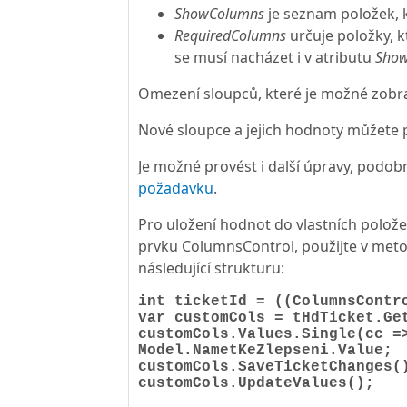
ShowColumns
je seznam položek, k
RequiredColumns
určuje položky, k
se musí nacházet i v atributu
Sho
Omezení sloupců, které je možné zobr
Nové sloupce a jejich hodnoty můžete 
Je možné provést i další úpravy, podob
požadavku
.
Pro uložení hodnot do vlastních polož
prvku ColumnsControl, použijte v metod
následující strukturu:
int ticketId = ((ColumnsContr
var customCols = tHdTicket.Ge
customCols.Values.Single(cc =
Model.NametKeZlepseni.Value;
customCols.SaveTicketChanges(
customCols.UpdateValues();