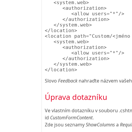
   <system.web>

      <authorization>

         <allow users="*"/>

      </authorization>

   </system.web>

</location>

<location path="Custom/<jméno
   <system.web>

      <authorization>

         <allow users="*"/>

      </authorization>

   </system.web>

Slovo
Feedback
nahraďte názvem vašeh
Úprava dotazníku
Ve vlastním dotazníku v souboru .csht
id
CustomFormContent
.
Zde jsou seznamy
ShowColumns
a
Requi