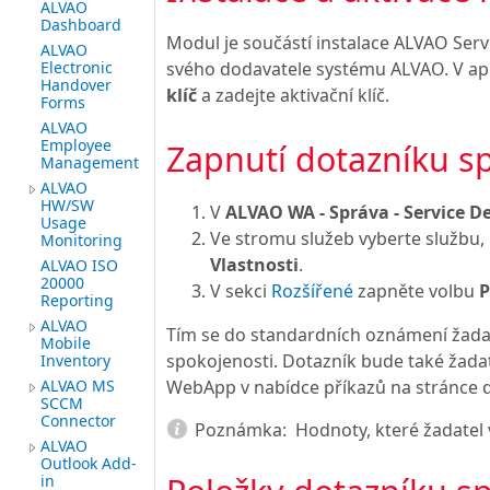
ALVAO
Dashboard
Modul je součástí instalace ALVAO Servi
ALVAO
Electronic
svého dodavatele systému ALVAO. V ap
Handover
klíč
a zadejte aktivační klíč.
Forms
ALVAO
Employee
Zapnutí dotazníku s
Management
ALVAO
HW/SW
V
ALVAO WA - Správa - Service D
Usage
Ve stromu služeb vyberte službu, 
Monitoring
Vlastnosti
.
ALVAO ISO
20000
V sekci
Rozšířené
zapněte volbu
P
Reporting
ALVAO
Tím se do standardních oznámení žadat
Mobile
spokojenosti. Dotazník bude také žada
Inventory
WebApp v nabídce příkazů na stránce
ALVAO MS
SCCM
Connector
Poznámka:
Hodnoty, které žadatel 
ALVAO
Outlook Add-
in