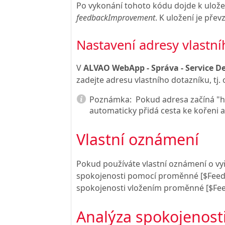
Po vykonání tohoto kódu dojde k uložen
feedbackImprovement
. K uložení je pře
Nastavení adresy vlastn
V
ALVAO WebApp - Správa - Service De
zadejte adresu vlastního dotazníku, tj.
Poznámka:
Pokud adresa začíná "htt
automaticky přidá cesta ke kořeni
Vlastní oznámení
Pokud používáte vlastní oznámení o vy
spokojenosti pomocí proměnné [$Feedb
spokojenosti vložením proměnné [$Fe
Analýza spokojenost