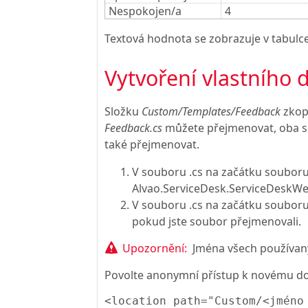
Nespokojen/a
4
Textová hodnota se zobrazuje v tabulce
Vytvoření vlastního 
Složku
Custom/Templates/Feedback
zkopí
Feedback.cs
můžete přejmenovat, oba sou
také přejmenovat.
V souboru .cs na začátku soubor
Alvao.ServiceDesk.ServiceDeskWe
V souboru .cs na začátku souboru
pokud jste soubor přejmenovali.
Upozornění:
Jména všech používaný
Povolte anonymní přístup k novému dot
<location path="Custom/<jméno 