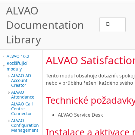
ALVAO
Documentation
Library
ALVAO Satisfacti
ALVAO 10.2
Rozšiřující
moduly
Tento modul obsahuje dotazník spokojen
ALVAO AD
Account
nebo v průběhu řešení každého svého
Creator
ALVAO
Attendance
Technické požadavk
ALVAO Call
Centre
Connector
ALVAO Service Desk
ALVAO
Configuration
Instalace a aktivace
Management