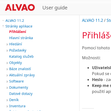
User guide
ALVAO 11.2
/
St
ALVAO 11.2
Stránky aplikace
Přihláš
Přihlášení
Hlavní stránka
Hledání
Pomocí tohoto f
Požadavky
Katalog služeb
Možnosti:
Objekty
Uživatel
Báze znalostí
Pokud se c
Aktuální zprávy
Heslo
- za
Software
Keep me s
Dokumenty
použití a
Datové dotazy
Deník
Inventura