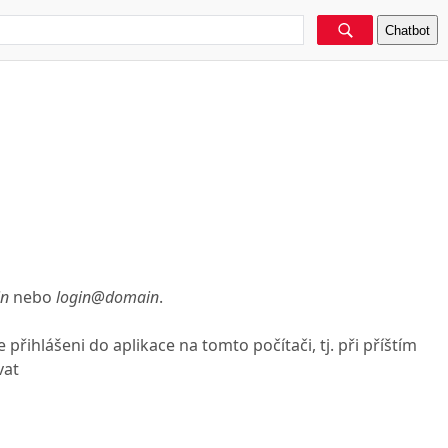
Chatbot
in
nebo
login@domain
.
přihlášeni do aplikace na tomto počítači, tj. při příštím
vat