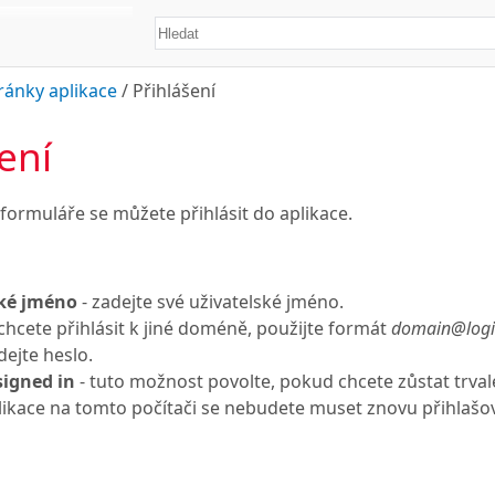
ránky aplikace
/
Přihlášení
ení
ormuláře se můžete přihlásit do aplikace.
ské jméno
- zadejte své uživatelské jméno.
hcete přihlásit k jiné doméně, použijte formát
domain@log
dejte heslo.
igned in
- tuto možnost povolte, pokud chcete zůstat trvale 
plikace na tomto počítači se nebudete muset znovu přihlašo