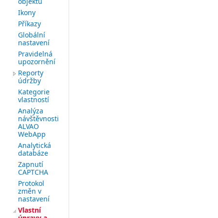
objektů
Ikony
Příkazy
Globální
nastavení
Pravidelná
upozornění
Reporty
údržby
Kategorie
vlastností
Analýza
návštěvnosti
ALVAO
WebApp
Analytická
databáze
Zapnutí
CAPTCHA
Protokol
změn v
nastavení
Vlastní
úpravy a