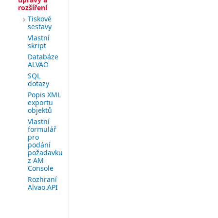
rozšíření
Tiskové
sestavy
Vlastní
skript
Databáze
ALVAO
SQL
dotazy
Popis XML
exportu
objektů
Vlastní
formulář
pro
podání
požadavku
z AM
Console
Rozhraní
Alvao.API