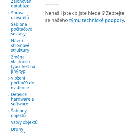
Zálohování
databáze
Správa
Nenašli jste co jste hledali? Zeptejte
uživatelů
se našeho
týmu technické podpory
.
Šablona
počítačové
sestavy
Návrh
stromové
struktury
Změna
vlastnosti
typu Text na
jiný typ
Vložení
počítačů do
evidence
Detekce
hardware a
software
Šablony
objektů
Vzory objektů
Druhy