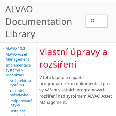
ALVAO
Documentation
Library
Vlastní úpravy a
ALVAO 10.3
ALVAO Asset
Management
rozšíření
Implementace
systému v
organizaci
V této kapitole najdete
Architektura
programátorskou dokumentaci pro
systému
vytváření vlastních programových
Technické
požadavky
rozšíření nad systémem ALVAO Asset
Podporované
Management.
jazyky
Instalace