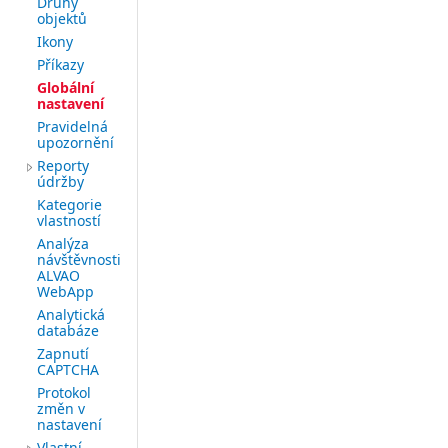
Druhy
objektů
Ikony
Příkazy
Globální
nastavení
Pravidelná
upozornění
Reporty
údržby
Kategorie
vlastností
Analýza
návštěvnosti
ALVAO
WebApp
Analytická
databáze
Zapnutí
CAPTCHA
Protokol
změn v
nastavení
Vlastní