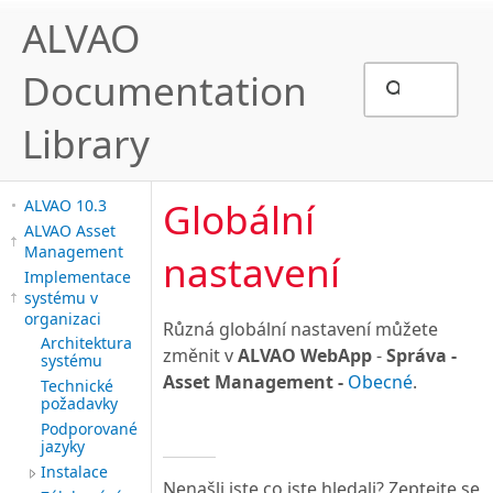
ALVAO
Documentation
Library
Globální
ALVAO 10.3
ALVAO Asset
Management
nastavení
Implementace
systému v
organizaci
Různá globální nastavení můžete
Architektura
změnit v
ALVAO WebApp
-
Správa -
systému
Asset Management -
Obecné
.
Technické
požadavky
Podporované
jazyky
Instalace
Nenašli jste co jste hledali? Zeptejte se