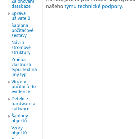
Zálohování
našeho
týmu technické podpory
.
databáze
Správa
uživatelů
Šablona
počítačové
sestavy
Návrh
stromové
struktury
Změna
vlastnosti
typu Text na
jiný typ
Vložení
počítačů do
evidence
Detekce
hardware a
software
Šablony
objektů
Vzory
objektů