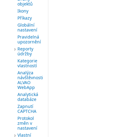
objektů
Ikony
Příkazy
Globální
nastavení
Pravidelná
upozornění
Reporty
údržby
Kategorie
vlastností
Analýza
návštěvnosti
ALVAO
WebApp
Analytická
databáze
Zapnutí
CAPTCHA
Protokol
změn v
nastavení
Vlastní