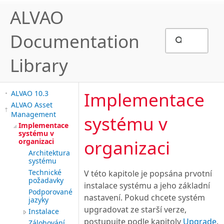
ALVAO
Documentation
Library
Implementace
ALVAO 10.3
ALVAO Asset
Management
systému v
Implementace
systému v
organizaci
organizaci
Architektura
systému
Technické
V této kapitole je popsána prvotní
požadavky
instalace systému a jeho základní
Podporované
nastavení. Pokud chcete systém
jazyky
upgradovat ze starší verze,
Instalace
postupujte podle kapitoly
Upgrade
.
Zálohování