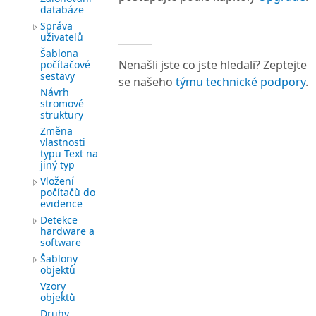
databáze
Správa
uživatelů
Šablona
Nenašli jste co jste hledali? Zeptejte
počítačové
sestavy
se našeho
týmu technické podpory
.
Návrh
stromové
struktury
Změna
vlastnosti
typu Text na
jiný typ
Vložení
počítačů do
evidence
Detekce
hardware a
software
Šablony
objektů
Vzory
objektů
Druhy