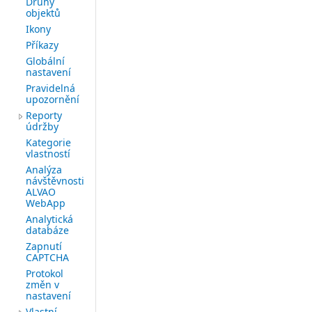
Druhy
objektů
Ikony
Příkazy
Globální
nastavení
Pravidelná
upozornění
Reporty
údržby
Kategorie
vlastností
Analýza
návštěvnosti
ALVAO
WebApp
Analytická
databáze
Zapnutí
CAPTCHA
Protokol
změn v
nastavení
Vlastní