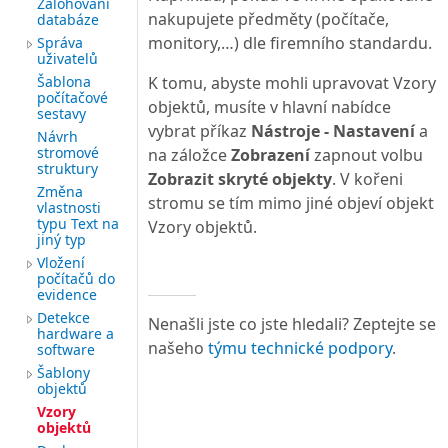
Zálohování
nakupujete předměty (počítače,
databáze
monitory,…) dle firemního standardu.
Správa
uživatelů
Šablona
K tomu, abyste mohli upravovat Vzory
počítačové
objektů, musíte v hlavní nabídce
sestavy
vybrat příkaz
Nástroje - Nastavení
a
Návrh
stromové
na záložce
Zobrazení
zapnout volbu
struktury
Zobrazit skryté objekty
. V kořeni
Změna
stromu se tím mimo jiné objeví objekt
vlastnosti
typu Text na
Vzory objektů.
jiný typ
Vložení
počítačů do
evidence
Detekce
Nenašli jste co jste hledali? Zeptejte se
hardware a
našeho
týmu technické podpory
.
software
Šablony
objektů
Vzory
objektů