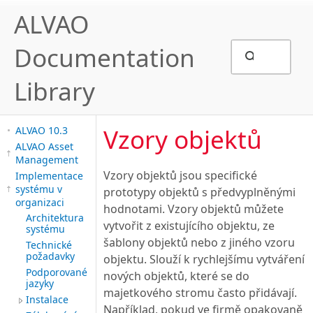
ALVAO
Documentation
Library
Vzory objektů
ALVAO 10.3
ALVAO Asset
Management
Vzory objektů jsou specifické
Implementace
systému v
prototypy objektů s předvyplněnými
organizaci
hodnotami. Vzory objektů můžete
Architektura
vytvořit z existujícího objektu, ze
systému
šablony objektů nebo z jiného vzoru
Technické
požadavky
objektu. Slouží k rychlejšímu vytváření
Podporované
nových objektů, které se do
jazyky
majetkového stromu často přidávají.
Instalace
Například, pokud ve firmě opakovaně