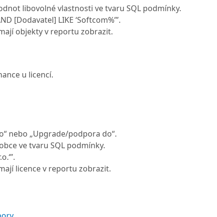
odnot libovolné vlastnosti ve tvaru SQL podmínky.
AND [Dodavatel] LIKE ‘Softcom%’”.
mají objekty v reportu zobrazit.
ance u licencí.
 do“ nebo „Upgrade/podpora do“.
ýrobce ve tvaru SQL podmínky.
o.‘”.
ají licence v reportu zobrazit.
pory
.