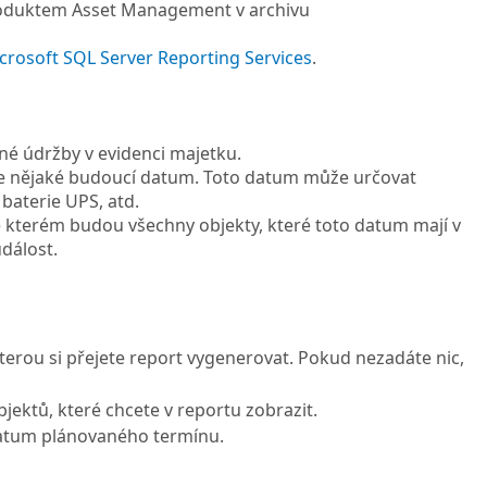
duktem Asset Management v archivu
icrosoft SQL Server Reporting Services
.
né údržby v evidenci majetku.
uje nějaké budoucí datum. Toto datum může určovat
baterie UPS, atd.
e kterém budou všechny objekty, které toto datum mají v
dálost.
kterou si přejete report vygenerovat. Pokud nezadáte nic,
jektů, které chcete v reportu zobrazit.
 datum plánovaného termínu.