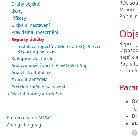
RDL sou
Druhy objektů
Mainten
Ikony
Popis i
Příkazy
Globální nastavení
Obje
Pravidelná upozornění
Reporty údržby
Report 
Instalace reportů v Microsoft SQL Server
U požad
Reporting Services
napříkla
Kategorie vlastností
Podle t
Analýza návštěvnosti ALVAO WebApp
zadaném
Analytická databáze
Zapnutí CAPTCHA
Para
Protokol změn v nastavení
Vlastní úpravy a rozšíření
Or
re
Dr
Přepnout verzi ALVAO
Vl
Change language