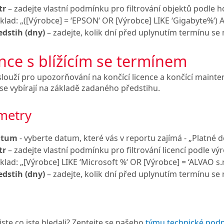
tr
– zadejte vlastní podmínku pro filtrování objektů podle h
íklad: „([Výrobce] = ‘EPSON‘ OR [Výrobce] LIKE ‘Gigabyte%‘) 
edstih (dny)
– zadejte, kolik dní před uplynutím termínu se 
nce s blížícím se termínem
louží pro upozorňování na končící licence a končící mainten
se vybírají na základě zadaného předstihu.
metry
atum
- vyberte datum, které vás v reportu zajímá - „Platné
tr
– zadejte vlastní podmínku pro filtrování licencí podle v
íklad: „[Výrobce] LIKE ‘Microsoft %‘ OR [Výrobce] = ‘ALVAO s.r.
edstih (dny)
– zadejte, kolik dní před uplynutím termínu se m
jste co jste hledali? Zeptejte se našeho
týmu technické pod