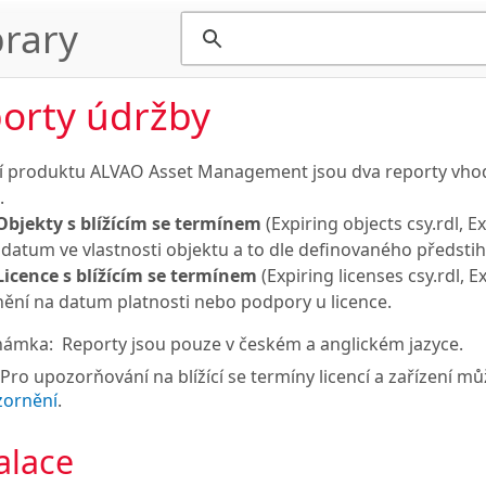
rary
orty údržby
í produktu ALVAO Asset Management jsou dva reporty vhod
.
Objekty s blížícím se termínem
(Expiring objects csy.rdl, 
i datum ve vlastnosti objektu a to dle definovaného předsti
Licence s blížícím se termínem
(Expiring licenses csy.rdl, 
ění na datum platnosti nebo podpory u licence.
námka:
Reporty jsou pouze v českém a anglickém jazyce.
Pro upozorňování na blížící se termíny licencí a zařízení m
zornění
.
alace