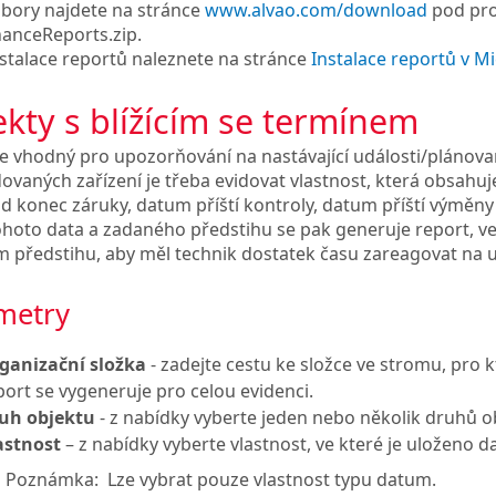
bory najdete na stránce
www.alvao.com/download
pod pro
anceReports.zip.
nstalace reportů naleznete na stránce
Instalace reportů v M
kty s blížícím se termínem
je vhodný pro upozorňování na nastávající události/plánova
ovaných zařízení je třeba evidovat vlastnost, která obsah
d konec záruky, datum příští kontroly, datum příští výměny 
ohoto data a zadaného předstihu se pak generuje report, v
 předstihu, aby měl technik dostatek času zareagovat na u
metry
ganizační složka
- zadejte cestu ke složce ve stromu, pro 
port se vygeneruje pro celou evidenci.
uh objektu
- z nabídky vyberte jeden nebo několik druhů ob
astnost
– z nabídky vyberte vlastnost, ve které je uloženo
Poznámka:
Lze vybrat pouze vlastnost typu datum.