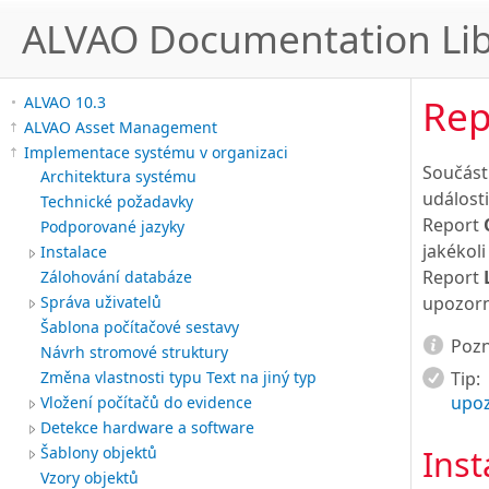
ALVAO Documentation Lib
Rep
ALVAO 10.3
ALVAO Asset Management
Implementace systému v organizaci
Součást
Architektura systému
události
Technické požadavky
Report
Podporované jazyky
jakékol
Instalace
Report
Zálohování databáze
Správa uživatelů
upozorn
Šablona počítačové sestavy
Poz
Návrh stromové struktury
Změna vlastnosti typu Text na jiný typ
Tip:
upo
Vložení počítačů do evidence
Detekce hardware a software
Šablony objektů
Inst
Vzory objektů