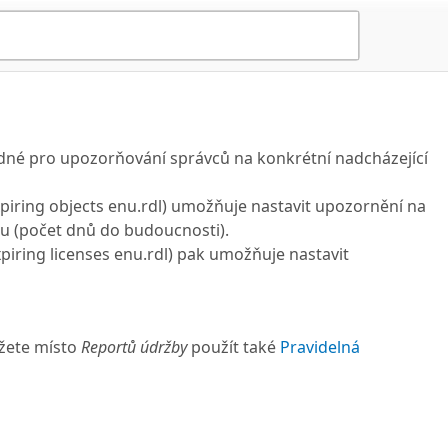
né pro upozorňování správců na konkrétní nadcházející
Expiring objects enu.rdl) umožňuje nastavit upozornění na
hu (počet dnů do budoucnosti).
Expiring licenses enu.rdl) pak umožňuje nastavit
ůžete místo
Reportů údržby
použít také
Pravidelná