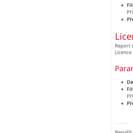
Fil
Př
Př
Lice
Report s
Licence 
Para
D
Fil
Př
Př
Nenašli 