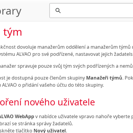
rary
 tým
nkčnost dovoluje manažerům oddělení a manažerům týmů u 
systému ALVAO pro své podřízené, nastavovat jejich žadatels
anažer spravuje pouze svůj tým svých podřízených a nemů
st je dostupná pouze členům skupiny
Manažeři týmů
. Po
 ALVAO o přidání vašeho účtu do této skupiny.
oření nového uživatele
ALVAO WebApp
v nabídce uživatele vpravo nahoře vyberte 
brazí se stránka správy žadatelů.
iskněte tlačítko
Nový uživatel
.