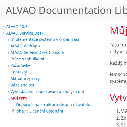
ALVAO Documentation Lib
Můj
ALVAO 10.3
ALVAO Service Desk
Implementace systému v organizaci
Tato fu
ALVAO WebApp
účty v 
ALVAO Service Desk Console
Práce s tabulkami
Každý m
Požadavky
Kontakty
Funkčno
Aktuální zprávy
systému
Báze znalostí
Vyhledávání, reportování a analýza dat
Vytv
Můj tým
Doporučená struktura skupin uživatelů
V
Příloha 1: Licenční ujednání
Zo
St