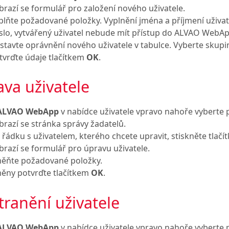
brazí se formulář pro založení nového uživatele.
plňte požadované položky. Vyplnění jména a příjmení uživat
slo, vytvářený uživatel nebude mít přístup do ALVAO WebAp
stavte oprávnění nového uživatele v tabulce. Vyberte skupin
tvrďte údaje tlačítkem
OK
.
va uživatele
ALVAO WebApp
v nabídce uživatele vpravo nahoře vyberte 
brazí se stránka správy žadatelů.
 řádku s uživatelem, kterého chcete upravit, stiskněte tlačí
brazí se formulář pro úpravu uživatele.
ěňte požadované položky.
ěny potvrďte tlačítkem
OK
.
ranění uživatele
ALVAO WebApp
v nabídce uživatele vpravo nahoře vyberte 