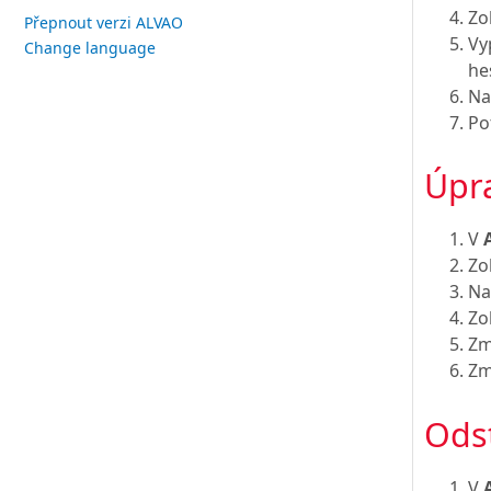
Zo
Přepnout verzi ALVAO
Vy
Change language
he
Na
Po
Úpra
V
Zo
Na
Zo
Zm
Zm
Odst
V