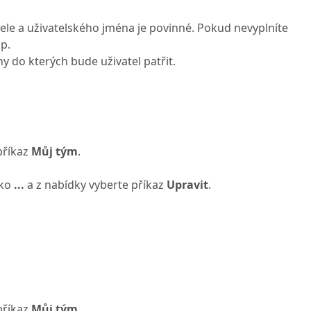
ele a uživatelského jména je povinné. Pokud nevyplníte
p.
y do kterých bude uživatel patřit.
příkaz
Můj tým
.
tko
...
a z nabídky vyberte příkaz
Upravit
.
příkaz
Můj tým
.