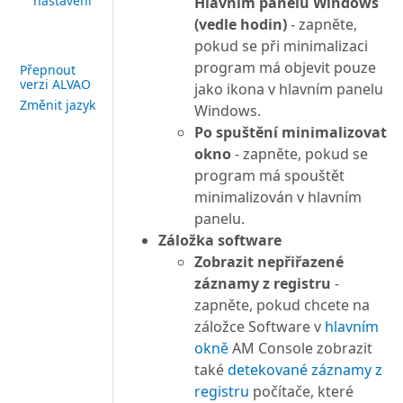
nastavení
Hlavním panelu Windows
(vedle hodin)
- zapněte,
pokud se při minimalizaci
program má objevit pouze
Přepnout
verzi ALVAO
jako ikona v hlavním panelu
Změnit jazyk
Windows.
Po spuštění minimalizovat
okno
- zapněte, pokud se
program má spouštět
minimalizován v hlavním
panelu.
Záložka software
Zobrazit nepřiřazené
záznamy z registru
-
zapněte, pokud chcete na
záložce Software v
hlavním
okně
AM Console zobrazit
také
detekované záznamy z
registru
počítače, které