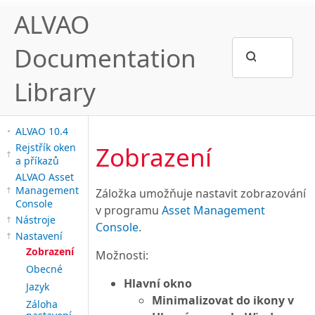
ALVAO
Documentation
Library
ALVAO 10.4
Zobrazení
Rejstřík oken
a příkazů
ALVAO Asset
Management
Záložka umožňuje nastavit zobrazování
Console
v programu
Asset Management
Nástroje
Console
.
Nastavení
Zobrazení
Možnosti:
Obecné
Hlavní okno
Jazyk
Minimalizovat do ikony v
Záloha