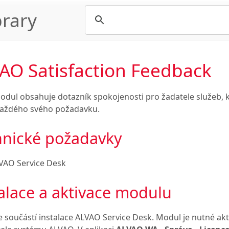
rary
AO Satisfaction Feedback
odul obsahuje dotazník spokojenosti pro žadatele služeb, k
každého svého požadavku.
hnické požadavky
VAO Service Desk
alace a aktivace modulu
 součástí instalace ALVAO Service Desk. Modul je nutné akt