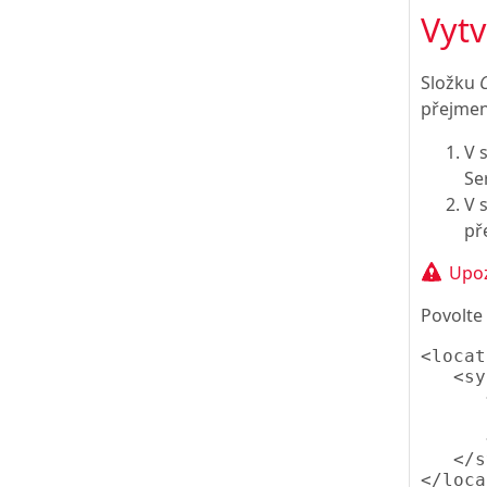
Vytv
Složku
přejmen
V 
Se
V 
př
Upoz
Povolte
<locat
   <sy
      
      
      
   </s
</loca