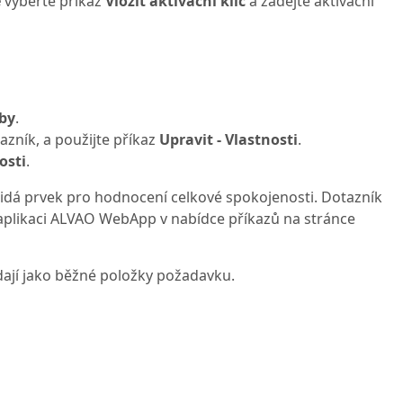
e
vyberte příkaz
Vložit aktivační klíč
a zadejte aktivační
by
.
azník, a použijte příkaz
Upravit - Vlastnosti
.
osti
.
idá prvek pro hodnocení celkové spokojenosti. Dotazník
aplikaci ALVAO WebApp v nabídce příkazů na stránce
dají jako běžné položky požadavku.