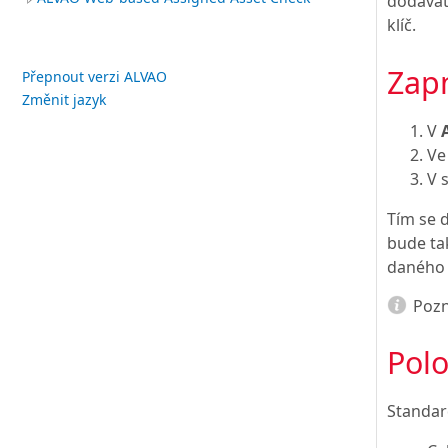
dodavat
klíč.
Zapn
Přepnout verzi ALVAO
Změnit jazyk
V
Ve
V 
Tím se 
bude ta
daného
Poz
Polo
Standar