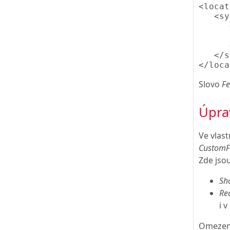
<locat
   <sy
      
      
      
   </s
Slovo
F
Úpra
Ve vlas
CustomF
Zde jso
Sh
Re
i 
Omezení