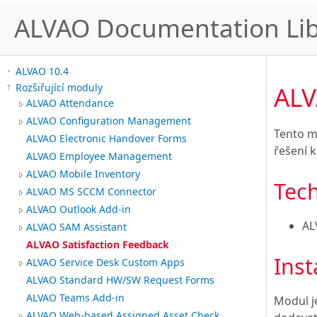
ALVAO Documentation Lib
ALVAO 10.4
ALV
Rozšiřující moduly
ALVAO Attendance
ALVAO Configuration Management
Tento m
ALVAO Electronic Handover Forms
řešení 
ALVAO Employee Management
ALVAO Mobile Inventory
Tec
ALVAO MS SCCM Connector
ALVAO Outlook Add-in
AL
ALVAO SAM Assistant
ALVAO Satisfaction Feedback
Inst
ALVAO Service Desk Custom Apps
ALVAO Standard HW/SW Request Forms
ALVAO Teams Add-in
Modul je
ALVAO Web-based Assigned Asset Check