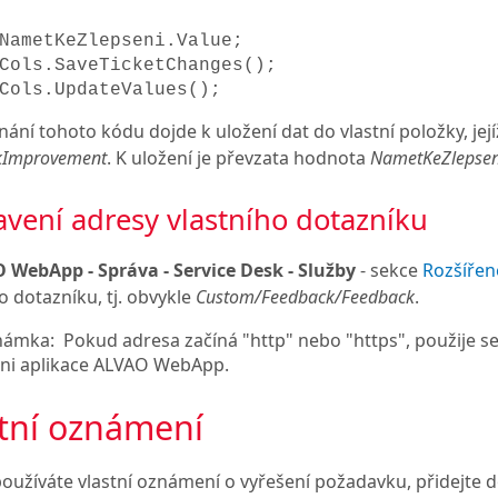
NametKeZlepseni.Value;
Cols.SaveTicketChanges();
Cols.UpdateValues();
nání tohoto kódu dojde k uložení dat do vlastní položky, je
kImprovement
. K uložení je převzata hodnota
NametKeZlepsen
avení adresy vlastního dotazníku
 WebApp - Správa - Service Desk - Služby
- sekce
Rozšířen
o dotazníku, tj. obvykle
Custom/Feedback/Feedback
.
námka:
Pokud adresa začíná "http" nebo "https", použije se 
ni aplikace ALVAO WebApp.
tní oznámení
oužíváte vlastní oznámení o vyřešení požadavku, přidejte 