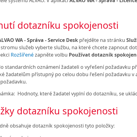
ele systému ALVAO. V aplikaci
ALVAO WA - Správa - Licenc
utí dotazníku spokojenosti
ALVAO WA - Správa - Service Desk
přejděte na stránku
Služ
 stromu služeb vyberte službu, na které chcete zapnout dot
sekci
Rozšířené
zapněte volbu
Používat dotazník spokojen
do standardních oznámení žadateli o vyřešení požadavku př
ké žadatelům přístupný po celou dobu řešení požadavku v 
 požadavku.
námka:
Hodnoty, které žadatel vyplní do dotazníku, se uklá
žky dotazníku spokojenosti
dně obsahuje dotazník spokojenosti tyto položky: