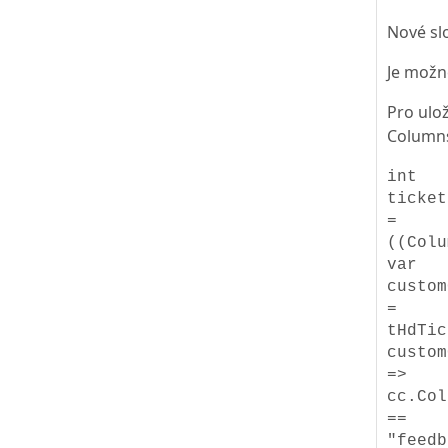
Nové sl
Je možné
Pro ulo
Columns
int
ticket
=
((Colu
var
custom
=
tHdTic
custom
=>
cc.Col
==
"feedb