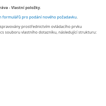
áva - Vlastní položky
.
ch formulářů pro podání nového požadavku
.
a spravovány prostřednictvím ovládacího prvku
cs souboru vlastního dotazníku, následující strukturu: