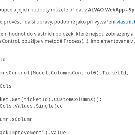
oupce a jejich hodnoty můžete přidat v
ALVAO WebApp - Spr
 provést i další úpravy, podobně jako při vytváření
vlastní
žení hodnot do vlastních položek, které nejsou zobrazeny 
Control, použijte v metodě Process(...), implementované v .
Id
mnsControl)Model.ColumnsControl0).TicketId;
Cols
ket.Get(ticketId).CustomColumns();
Cols.Values.Single(cc
umn.sColumn
ackImprovement").Value