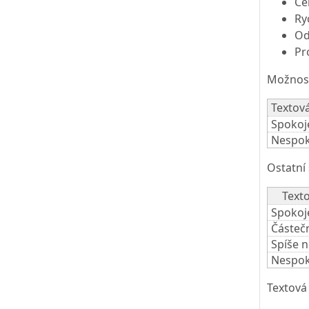
Ce
Ry
Od
Pr
Možnost
Textov
Spokoj
Nespok
Ostatní
Text
Spokoj
Částeč
Spíše 
Nespok
Textová