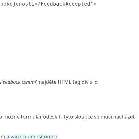
pokojenosti>/FeedbackAccepted">

Feedback.cshtml
) najděte HTML tag div s id
ylo možné formulář odeslat. Tyto sloupce se musí nacházet
kem
alvao:ColumnsControl
.