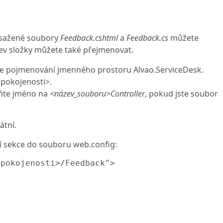
bsažené soubory
Feedback.cshtml
a
Feedback.cs
můžete
zev složky můžete také přejmenovat.
e pojmenování jmenného prostoru Alvao.ServiceDesk.​
spokojenosti>.
te jméno na
<název_souboru>Controller
, pokud jste soubor
átní.
í sekce do souboru web.config:
pokojenosti>/Feedback">
