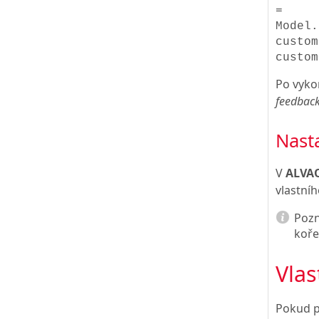
=
Model.
custom
custom
Po vyko
feedbac
Nast
V
ALVAO
vlastníh
Poz
koře
Vlas
Pokud p