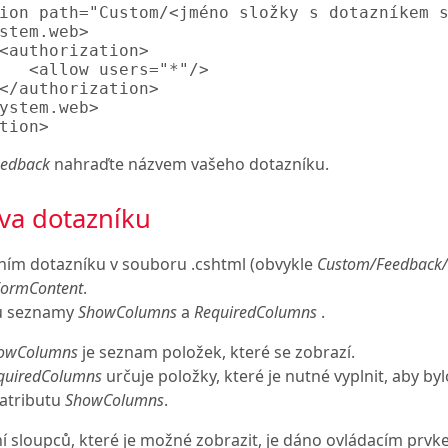
ion path="Custom/<jméno složky s dotazníkem s
stem.web>

<authorization>

   <allow users="*"/>

</authorization>

ystem.web>

eedback
nahraďte názvem vašeho dotazníku.
va dotazníku
tním dotazníku v souboru .cshtml (obvykle
Custom/Feedback/
ormContent
.
u seznamy
ShowColumns
a
RequiredColumns
.
owColumns
je seznam položek, které se zobrazí.
quiredColumns
určuje položky, které je nutné vyplnit, aby b
v atributu
ShowColumns
.
 sloupců, které je možné zobrazit, je dáno ovládacím prv