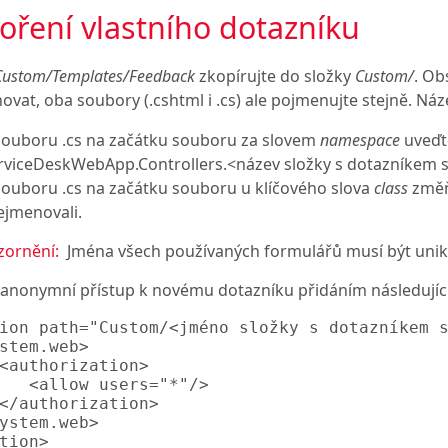
oření vlastního dotazníku
Custom/Templates/Feedback
zkopírujte do složky
Custom/
. O
ovat, oba soubory (.cshtml i .cs) ale pojmenujte stejně. Ná
souboru .cs na začátku souboru za slovem
namespace
uveďt
rviceDeskWebApp.​Controllers.​<název složky s dotazníkem 
souboru .cs na začátku souboru u klíčového slova
class
změň
ejmenovali.
ornění:
Jména všech používaných formulářů musí být unik
 anonymní přístup k novému dotazníku přidáním následujíc
ion path="Custom/<jméno složky s dotazníkem s
stem.web>

<authorization>

   <allow users="*"/>

</authorization>

ystem.web>

tion>
