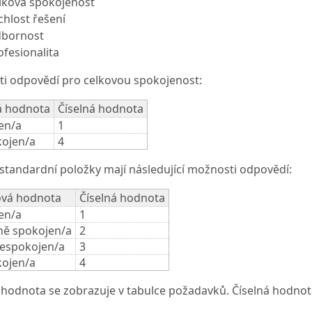
lková spokojenost
chlost řešení
bornost
ofesionalita
i odpovědí pro celkovou spokojenost:
á hodnota
Číselná hodnota
en/a
1
ojen/a
4
 standardní položky mají následující možnosti odpovědí:
ová hodnota
Číselná hodnota
en/a
1
ně spokojen/a
2
nespokojen/a
3
ojen/a
4
 hodnota se zobrazuje v tabulce požadavků. Číselná hodnota