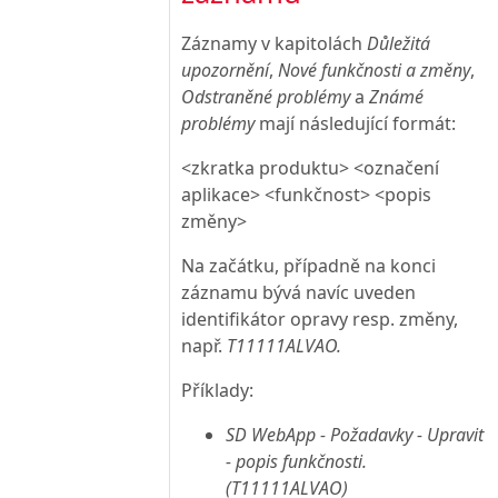
Záznamy v kapitolách
Důležitá
upozornění
,
Nové funkčnosti a změny
,
Odstraněné problémy
a
Známé
problémy
mají následující formát:
<zkratka produktu> <označení
aplikace> <funkčnost> <popis
změny>
Na začátku, případně na konci
záznamu bývá navíc uveden
identifikátor opravy resp. změny,
např.
T11111ALVAO.
Příklady:
SD WebApp - Požadavky - Upravit
- popis funkčnosti.
(T11111ALVAO)