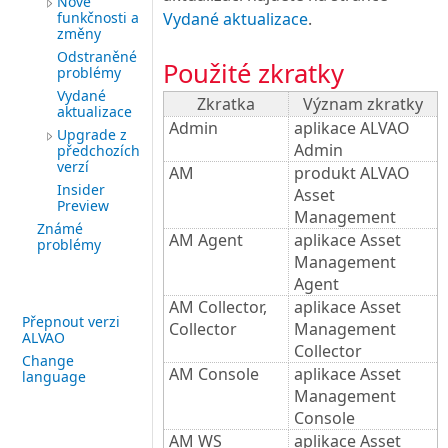
Nové
Vydané aktualizace
.
funkčnosti a
změny
Odstraněné
Použité zkratky
problémy
Vydané
Zkratka
Význam zkratky
aktualizace
Admin
aplikace ALVAO
Upgrade z
Admin
předchozích
verzí
AM
produkt ALVAO
Insider
Asset
Preview
Management
Známé
AM Agent
aplikace Asset
problémy
Management
Agent
AM Collector,
aplikace Asset
Přepnout verzi
Collector
Management
ALVAO
Collector
Change
AM Console
aplikace Asset
language
Management
Console
AM WS
aplikace Asset