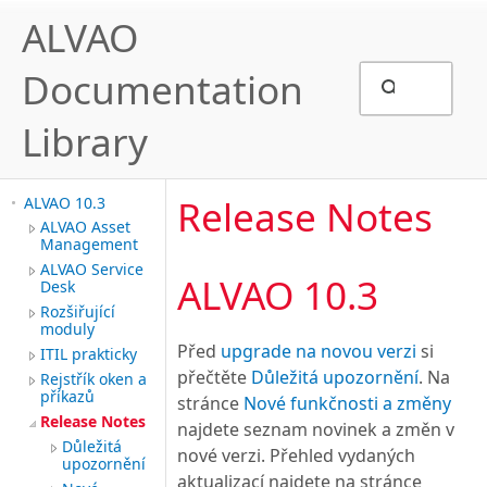
ALVAO
Documentation
Library
Release Notes
ALVAO 10.3
ALVAO Asset
Management
ALVAO Service
ALVAO 10.3
Desk
Rozšiřující
moduly
Před
upgrade na novou verzi
si
ITIL prakticky
přečtěte
Důležitá upozornění
. Na
Rejstřík oken a
příkazů
stránce
Nové funkčnosti a změny
Release Notes
najdete seznam novinek a změn v
Důležitá
nové verzi. Přehled vydaných
upozornění
aktualizací najdete na stránce