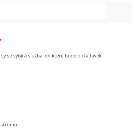
y
žby se vybírá služba, do které bude požadavek
e stromu.