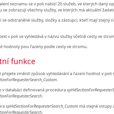
alení seznamu se v poli nabízí 20 služeb, ve kterých daný o
se zobrazují všechny služby, ve kterých má aktuální žadatel
í se odstraněné služby, složky a zástupci, kteří mají stejn
ext v poli se vyhledává v názvu služby včetně cesty ve strom
é hodnoty jsou řazeny podle cesty ve stromu.
tní funkce
i přejete změnit způsob vyhledávání a řazení hodnot v poli
tionForRequesterSearch_Custom
.
e v databázi definovaná procedura
spHdSectionForRequester
tionForRequesterSearch
.
ura
spHdSectionForRequesterSearch_Custom
má stejné vstupy a
tionForRequesterSearch
.