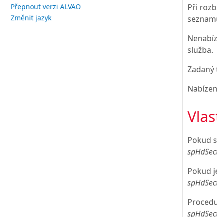
Při rozb
Přepnout verzi ALVAO
Změnit jazyk
seznamu 
Nenabíz
služba.
Zadaný t
Nabízen
Vlas
Pokud s
spHdSec
Pokud j
spHdSec
Proced
spHdSec