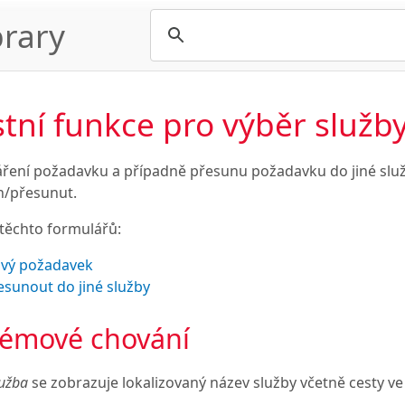
rary
stní funkce pro výběr služb
váření požadavku a případně přesunu požadavku do jiné slu
n/přesunut.
 těchto formulářů:
vý požadavek
esunout do jiné služby
témové chování
lužba
se zobrazuje lokalizovaný název služby včetně cesty v