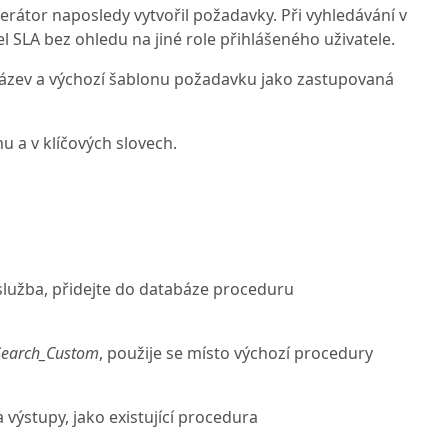
perátor naposledy vytvořil požadavky. Při vyhledávání v
 SLA bez ohledu na jiné role přihlášeného uživatele.
ý název a výchozí šablonu požadavku jako zastupovaná
u a v klíčových slovech.
 služba, přidejte do databáze proceduru
Search_Custom
, použije se místo výchozí procedury
 výstupy, jako existující procedura