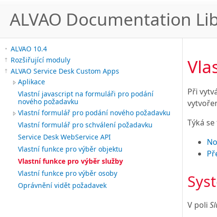
ALVAO Documentation Lib
ALVAO 10.4
Vla
Rozšiřující moduly
ALVAO Service Desk Custom Apps
Aplikace
Při vyt
Vlastní javascript na formuláři pro podání
nového požadavku
vytvoře
Vlastní formulář pro podání nového požadavku
Týká se
Vlastní formulář pro schválení požadavku
Service Desk WebService API
No
Vlastní funkce pro výběr objektu
Př
Vlastní funkce pro výběr služby
Vlastní funkce pro výběr osoby
Sys
Oprávnění vidět požadavek
V poli
S