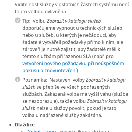
Viditelnost služby v ostatních částech systému není
touto volbou ovlivněna.
Tip:
Volbu
Zobrazit v katalogu služeb
doporučujeme vypnout u technických služeb
nebo u služeb, u kterých je nežádoucí, aby
žadatelé vytvářeli požadavky přímo k nim, ale
zároveň je nutné zajistit, aby žadatelé měli k
těmto službám přiřazenou SLA (např. pro
vytvoření nového požadavku při neúspěšném
pokusu o znovuotevření
)
Poznámka:
Nastavení volby
Zobrazit v katalogu
služeb
se přepíše ve všech podřazených
službách. Zakázaná volba má vyšší váhu (služba
se nezobrazuje), takže volbu
Zobrazit v katalogu
služeb
nelze u služby povolit, pokud je tato
volba u nadřazené služby zakázána.
Dlaždice
Změnit ikonu
- vyberte ikonu služby z