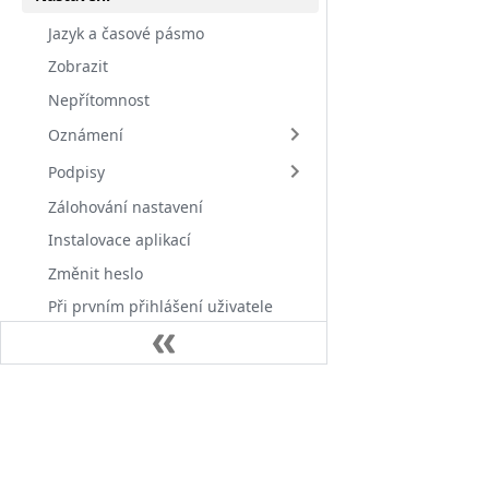
Jazyk a časové pásmo
Zobrazit
Nepřítomnost
Oznámení
Podpisy
Zálohování nastavení
Instalovace aplikací
Změnit heslo
Při prvním přihlášení uživatele
Exportovat XLSX
Ostatní aplikace
Dokumentace
Licenční ujednání
Alvao API