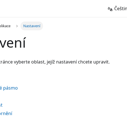
Češti
plikace
Nastavení
vení
ránce vyberte oblast, jejíž nastavení chcete upravit.
vé pásmo
t
ornění