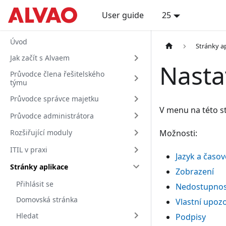
User guide
25
Úvod
Stránky a
Jak začít s Alvaem
Nasta
Průvodce člena řešitelského
týmu
Průvodce správce majetku
V menu na této st
Průvodce administrátora
Možnosti:
Rozšiřující moduly
ITIL v praxi
Jazyk a časo
Stránky aplikace
Zobrazení
Přihlásit se
Nedostupnos
Domovská stránka
Vlastní upoz
Hledat
Podpisy