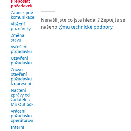
Přeposlat
požadavek
Zápis z jiné
komunikace
Nenašli jste co jste hledali? Zeptejte se
Vložení
našeho
týmu technické podpory
.
poznámky
Změna
stavu
Vyřešení
požadavku
Uzavření
požadavku
Znovu
otevření
požadavku
k dořešení
Načtení
zprávy od
žadatele z
MS Outlook
Vrácení
požadavku
operátorovi
Interní