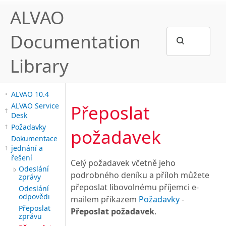
ALVAO
Documentation
Library
ALVAO 10.4
Přeposlat
ALVAO Service
Desk
Požadavky
požadavek
Dokumentace
jednání a
řešení
Celý požadavek včetně jeho
Odeslání
podrobného deníku a příloh můžete
zprávy
přeposlat libovolnému příjemci e-
Odeslání
odpovědi
mailem příkazem
Požadavky
-
Přeposlat
Přeposlat požadavek
.
zprávu