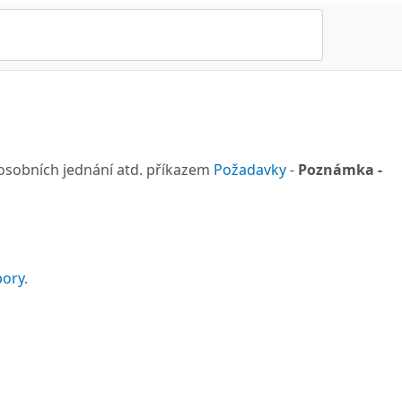
 osobních jednání atd. příkazem
Požadavky
-
Poznámka -
pory
.