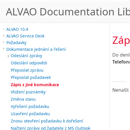
ALVAO Documentation Lib
ALVAO 10.4
Záp
ALVAO Service Desk
Požadavky
Dokumentace jednání a řešení
Do dení
Odeslání zprávy
Telefon
Odeslání odpovědi
Přeposlat zprávu
Přeposlat požadavek
Zápis z jiné komunikace
Nenašli 
Vložení poznámky
Změna stavu
Vyřešení požadavku
Uzavření požadavku
Znovu otevření požadavku k dořešení
Načtení zprávy od žadatele z MS Outlook