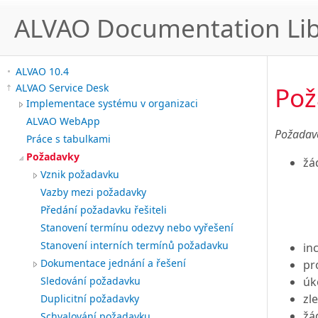
ALVAO Documentation Lib
ALVAO 10.4
Pož
ALVAO Service Desk
Implementace systému v organizaci
ALVAO WebApp
Požada
Práce s tabulkami
Požadavky
žá
Vznik požadavku
Vazby mezi požadavky
Předání požadavku řešiteli
Stanovení termínu odezvy nebo vyřešení
Stanovení interních termínů požadavku
in
Dokumentace jednání a řešení
pr
úk
Sledování požadavku
zl
Duplicitní požadavky
žá
Schvalování požadavku