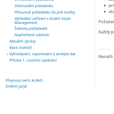
pr
Odstranění požadavku
at
Přesunutí požadavku do jiné služby
Vyhledání zařízení v ALVAO Asset
Požadav
Management
Šablony požadavků
Každý p
Nepřečtené události
Aktuální zprávy
Báze znalostí
Vyhledávání, reportování a analýza dat
Nenašli 
Příloha 1: Licenční ujednání
Přepnout verzi ALVAO
Změnit jazyk