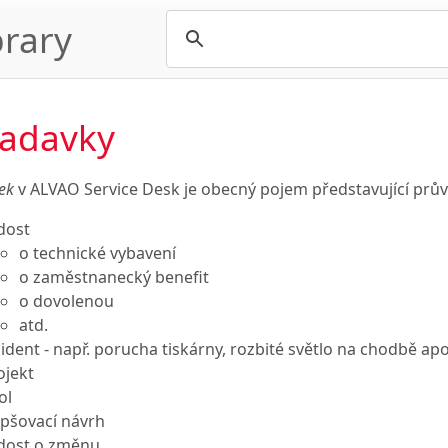
rary
adavky
vek
v ALVAO Service Desk je obecný pojem představující prův
dost
o technické vybavení
o zaměstnanecký benefit
o dovolenou
atd.
cident - např. porucha tiskárny, rozbité světlo na chodbě ap
ojekt
ol
epšovací návrh
dost o změnu