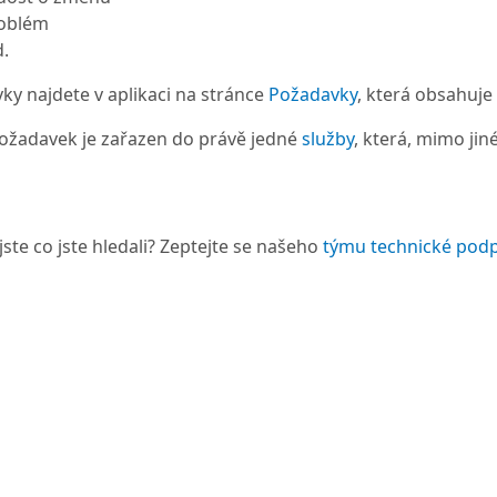
oblém
d.
ky najdete v aplikaci na stránce
Požadavky
, která obsahuje
ožadavek je zařazen do právě jedné
služby
, která, mimo jin
jste co jste hledali? Zeptejte se našeho
týmu technické pod