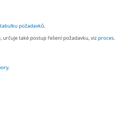
tabulku požadavků
.
é, určuje také postup řešení požadavku, viz
proces
.
pory
.