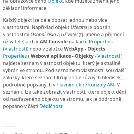
na obrazovce okno
Objekt
, kde můžete změnit jeho
základní informace
Každý objekt lze dále popsat jednou nebo více
vlastnostmi. Například objekt
Uživatel
je popsán
vlastnostmi
Osobní číslo
a
Uživatel
(tj. jméno a příjmení
uživatele) atd. V
AM Console
na kartě
Properties
(Vlastnosti)
nebo v záložce
WebApp - Objects
-
Properties
(
Webová aplikace - Objekty
-
Vlastnosti
)
najdete seznam vlastností objektu, který je aktuálně
vybrán ve stromu. Pod seznamem vlastností jsou další
záložky, které seznam filtrují podle různých hledisek,
podrobně popsaných v
hlavním okně konzoly AM
. V
seznamu lze také zobrazit vlastnosti, které objekt dědí
od nadřazeného objektu ve stromu, jak je podrobně
popsáno v části
Dědičnost