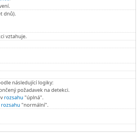
vení.
t dnů).
ci vztahuje.
odle následující logiky:
nčený požadavek na detekci.
 v
rozsahu
"úplná".
v
rozsahu
"normální".