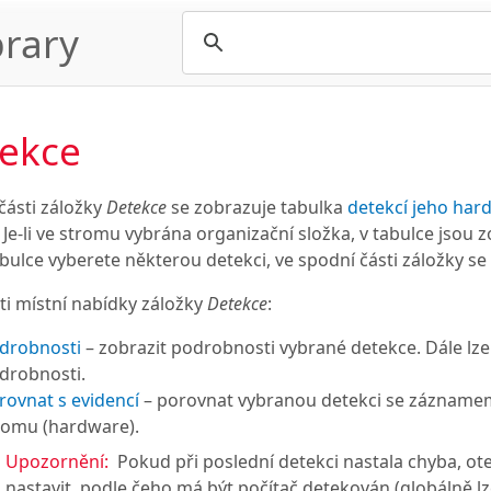
rary
ekce
části záložky
Detekce
se zobrazuje tabulka
detekcí jeho har
Je-li ve stromu vybrána organizační složka, v tabulce jsou
bulce vyberete některou detekci, ve spodní části záložky se 
i místní nabídky záložky
Detekce
:
drobnosti
– zobrazit podrobnosti vybrané detekce. Dále lz
drobnosti.
rovnat s evidencí
– porovnat vybranou detekci se zázname
romu (hardware).
Upozornění:
Pokud při poslední detekci nastala chyba, ot
nastavit, podle čeho má být počítač detekován (globálně 