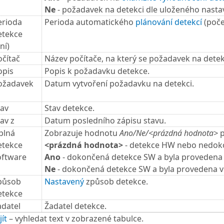
Ne
- požadavek na detekci dle uloženého nasta
erioda
Perioda automatického
plánování detekcí
(poče
etekce
ní)
očítač
Název počítače, na který se požadavek na detek
opis
Popis k požadavku detekce.
ožadavek
Datum vytvoření požadavku na detekci.
tav
Stav detekce.
av z
Datum posledního zápisu stavu.
plná
Zobrazuje hodnotu
Ano/Ne/<prázdná hodnota>
p
etekce
<prázdná hodnota>
- detekce HW nebo nedoko
oftware
Ano
- dokončená detekce SW a byla provedena
Ne
- dokončená detekce SW a byla provedena 
působ
Nastavený
způsob detekce.
etekce
adatel
Žadatel detekce.
ít
– vyhledat text v zobrazené tabulce.