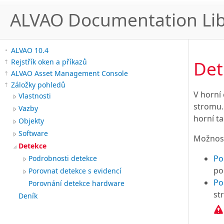
ALVAO Documentation Lib
ALVAO 10.4
Det
Rejstřík oken a příkazů
ALVAO Asset Management Console
Záložky pohledů
V horní 
Vlastnosti
stromu. 
Vazby
horní ta
Objekty
Software
Možnost
Detekce
Po
Podrobnosti detekce
po
Porovnat detekce s evidencí
Po
Porovnání detekce hardware
st
Deník