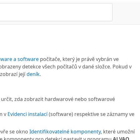
dware a software
počítače, který je právě vybrán ve
 zobrazeny detekce všech počítačů v dané složce. Pokud v
zobrazí její
deník
.
e určit, zda zobrazit hardwarové nebo softwarové
m v
Evidenci instalací
(software) respektive se záznamy ve
evře se okno
Identifikovatelné komponenty
, které umožní
lze komponenty pro detekci nastavit v programu
ALVAO