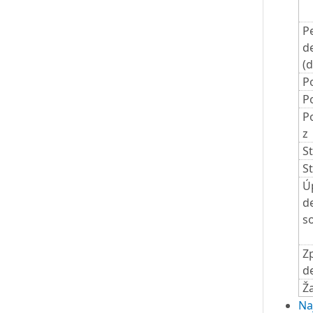
P
d
(d
P
P
P
z
S
St
Ú
d
s
Z
d
Ž
Naj