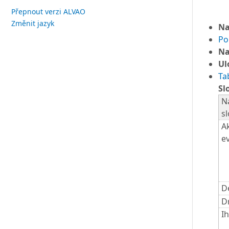
Přepnout verzi ALVAO
Změnit jazyk
Na
Po
Na
Ul
Ta
Sl
N
s
A
e
D
D
I