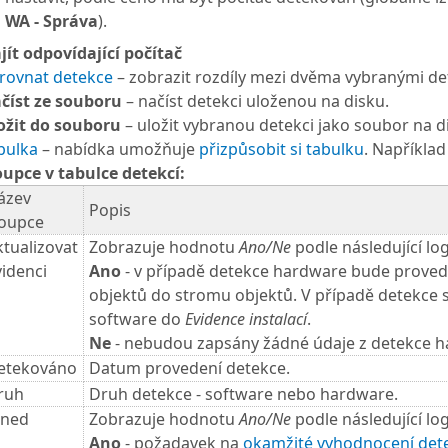
WA - Správa
).
jít odpovídající počítač
rovnat detekce
– zobrazit rozdíly mezi dvěma vybranými de
číst ze souboru
– načíst detekci uloženou na disku.
ožit do souboru
– uložit vybranou detekci jako soubor na d
bulka
– nabídka umožňuje
přizpůsobit si tabulku
. Například 
oupce v tabulce detekcí:
ázev
Popis
loupce
ktualizovat
Zobrazuje hodnotu
Ano/Ne
podle následující log
videnci
Ano
- v případě detekce hardware bude prove
objektů do stromu objektů. V případě detekce
software do
Evidence instalací
.
Ne
- nebudou zapsány žádné údaje z detekce h
etekováno
Datum provedení detekce.
ruh
Druh detekce - software nebo hardware.
hned
Zobrazuje hodnotu
Ano/Ne
podle následující log
Ano
- požadavek na
okamžité vyhodnocení det