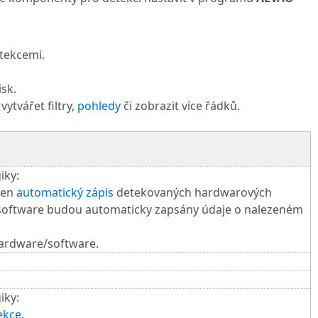
tekcemi.
isk.
vytvářet filtry,
pohledy
či zobrazit více řádků.
iky:
den
automatický zápis
detekovaných hardwarových
 software budou automaticky zapsány údaje o nalezeném
ardware/software.
iky:
ekce
.