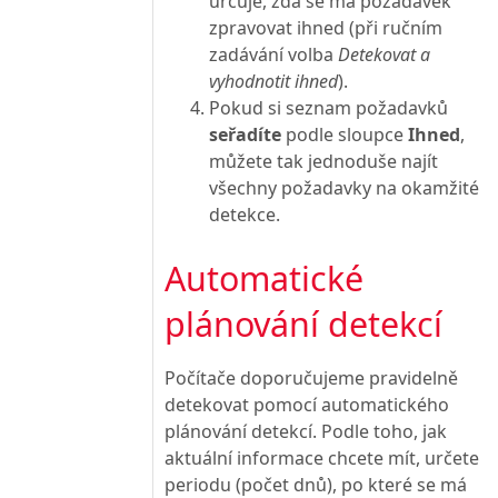
určuje, zda se má požadavek
zpravovat ihned (při ručním
zadávání volba
Detekovat a
vyhodnotit ihned
).
Pokud si seznam požadavků
seřadíte
podle sloupce
Ihned
,
můžete tak jednoduše najít
všechny požadavky na okamžité
detekce.
Automatické
plánování detekcí
Počítače doporučujeme pravidelně
detekovat pomocí automatického
plánování detekcí. Podle toho, jak
aktuální informace chcete mít, určete
periodu (počet dnů), po které se má