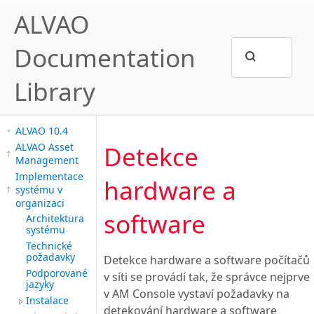
ALVAO
Documentation
Library
ALVAO 10.4
Detekce
ALVAO Asset
Management
Implementace
hardware a
systému v
organizaci
software
Architektura
systému
Technické
požadavky
Detekce hardware a software počítačů
Podporované
v síti se provádí tak, že správce nejprve
jazyky
v AM Console vystaví požadavky na
Instalace
detekování hardware a software