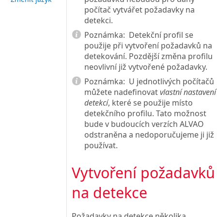
počítač vytvářet požadavky na
detekci.
Poznámka:
Detekční profil se
použije při vytvoření požadavků na
detekování. Pozdější změna profilu
neovlivní již vytvořené požadavky.
Poznámka:
U jednotlivých počítačů
můžete nadefinovat
vlastní nastavení
detekcí
, které se použije místo
detekčního profilu. Tato možnost
bude v budoucích verzích ALVAO
odstraněna a nedoporučujeme ji již
používat.
Vytvoření požadavků
na detekce
Požadavky na detekce několika