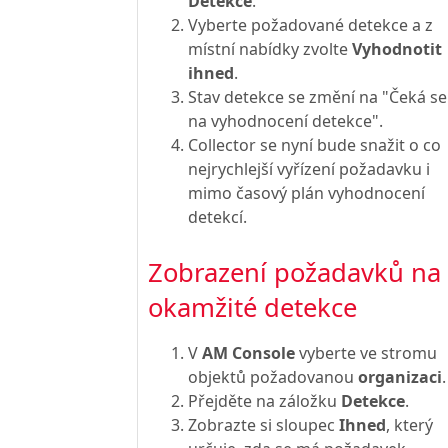
Detekce
.
Vyberte požadované detekce a z
místní nabídky zvolte
Vyhodnotit
ihned
.
Stav detekce se změní na "Čeká se
na vyhodnocení detekce".
Collector se nyní bude snažit o co
nejrychlejší vyřízení požadavku i
mimo časový plán vyhodnocení
detekcí.
Zobrazení požadavků na
okamžité detekce
V
AM Console
vyberte ve stromu
objektů požadovanou
organizaci
.
Přejděte na záložku
Detekce
.
Zobrazte si sloupec
Ihned
, který