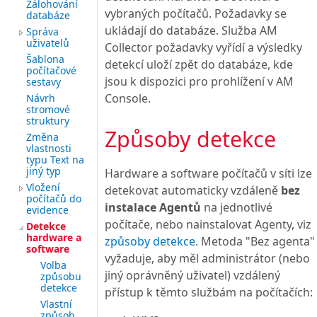
Zálohování
vybraných počítačů. Požadavky se
databáze
ukládají do databáze. Služba AM
Správa
uživatelů
Collector požadavky vyřídí a výsledky
Šablona
detekcí uloží zpět do databáze, kde
počítačové
jsou k dispozici pro prohlížení v AM
sestavy
Console.
Návrh
stromové
struktury
Způsoby detekce
Změna
vlastnosti
typu Text na
jiný typ
Hardware a software počítačů v síti lze
Vložení
detekovat automaticky vzdáleně
bez
počítačů do
instalace Agentů
na jednotlivé
evidence
počítače, nebo nainstalovat Agenty, viz
Detekce
hardware a
způsoby detekce
. Metoda "Bez agenta"
software
vyžaduje, aby měl administrátor (nebo
Volba
jiný oprávněný uživatel) vzdálený
způsobu
detekce
přístup k těmto službám na počítačích:
Vlastní
způsob