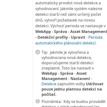
automaticky provést nová detekce a
vyhodnocení. Jakmile systém nalezne
detekci starší než vámi určený počet
dnů, vytvoří požadavek na novou
detekci. Výchozí perioda se nastavuje v
WebApp - Správa - Asset Managemen
- Detekční profily - Upravit
-
Perioda
automatického plánování detekcí
.
Tip:
Jakmile je vytvořena a
vyhodnocena nová detekce,
doporučujeme starší detekci
zneplatnit. Toto lze nastavit v
WebApp
-
Správa
-
Asset
Management
-
Nastavení
-
Detekce
zapnutím volby
Udržovat
pouze jednu platnou detekci na
počítač
.
Poznámka:
Kdy se budou provádět
detekce a jejich vyhodnocení lze