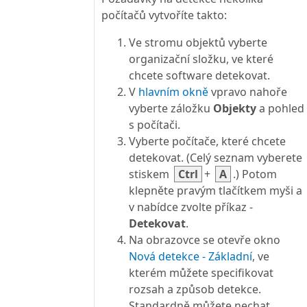
počítačů vytvoříte takto:
Ve stromu objektů vyberte
organizační složku, ve které
chcete software detekovat.
V
hlavním okně
vpravo nahoře
vyberte záložku
Objekty
a pohled
s počítači.
Vyberte počítače, které chcete
detekovat. (Celý seznam vyberete
stiskem
Ctrl
+
A
.) Potom
klepněte pravým tlačítkem myši a
v nabídce zvolte příkaz -
Detekovat
.
Na obrazovce se otevře okno
Nová detekce - Základní
, ve
kterém můžete specifikovat
rozsah a způsob detekce.
Standardně můžete nechat