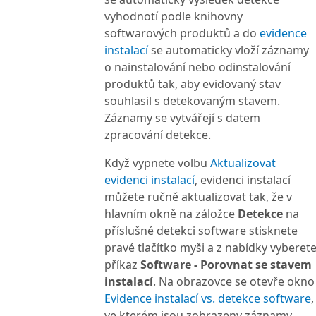
vyhodnotí podle knihovny
softwarových produktů a do
evidence
instalací
se automaticky vloží záznamy
o nainstalování nebo odinstalování
produktů tak, aby evidovaný stav
souhlasil s detekovaným stavem.
Záznamy se vytvářejí s datem
zpracování detekce.
Když vypnete volbu
Aktualizovat
evidenci instalací
, evidenci instalací
můžete ručně aktualizovat tak, že v
hlavním okně na záložce
Detekce
na
příslušné detekci software stisknete
pravé tlačítko myši a z nabídky vyberet
příkaz
Software - Porovnat se stavem
instalací
. Na obrazovce se otevře okno
Evidence instalací vs. detekce software
,
ve kterém jsou zobrazeny záznamy,