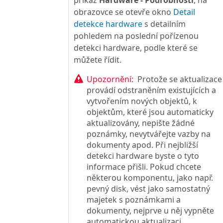
příkaz
Hardware - Podrobnosti
, na
obrazovce se otevře okno
Detail
detekce hardware
s detailním
pohledem na poslední pořízenou
detekci hardware, podle které se
můžete řídit.
Upozornění:
Protože se aktualizace
provádí odstraněním existujících a
vytvořením nových objektů, k
objektům, které jsou automaticky
aktualizovány, nepište žádné
poznámky, nevytvářejte vazby na
dokumenty apod. Při nejbližší
detekci hardware byste o tyto
informace přišli. Pokud chcete
některou komponentu, jako např.
pevný disk, vést jako samostatný
majetek s poznámkami a
dokumenty, nejprve u něj vypněte
automatickou aktualizaci.