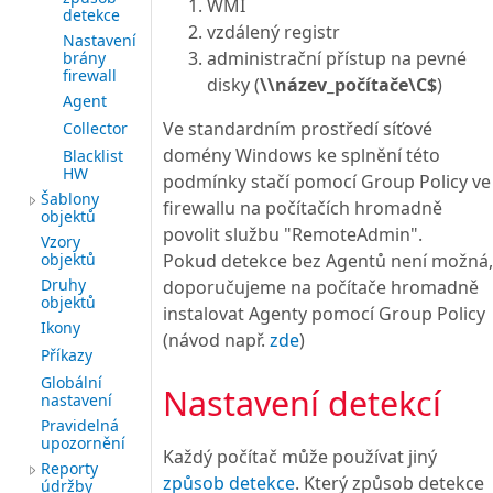
WMI
detekce
vzdálený registr
Nastavení
administrační přístup na pevné
brány
firewall
disky (
\\název_počítače\C$
)
Agent
Ve standardním prostředí síťové
Collector
domény Windows ke splnění této
Blacklist
HW
podmínky stačí pomocí Group Policy ve
Šablony
firewallu na počítačích hromadně
objektů
povolit službu "RemoteAdmin".
Vzory
Pokud detekce bez Agentů není možná,
objektů
Druhy
doporučujeme na počítače hromadně
objektů
instalovat Agenty pomocí Group Policy
Ikony
(návod např.
zde
)
Příkazy
Globální
Nastavení detekcí
nastavení
Pravidelná
upozornění
Každý počítač může používat jiný
Reporty
způsob detekce
. Který způsob detekce
údržby