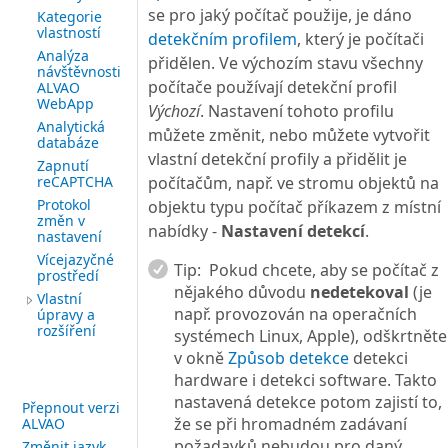
se pro jaký počítač použije, je dáno
Kategorie
vlastností
detekčním profilem
, který je počítači
Analýza
přidělen. Ve výchozím stavu všechny
návštěvnosti
počítače používají detekční profil
ALVAO
WebApp
Výchozí
. Nastavení tohoto profilu
Analytická
můžete změnit, nebo můžete vytvořit
databáze
vlastní detekční profily a přidělit je
Zapnutí
reCAPTCHA
počítačům, např. ve stromu objektů na
Protokol
objektu typu počítač příkazem z místní
změn v
nabídky -
Nastavení detekcí
.
nastavení
Vícejazyčné
Tip:
Pokud chcete, aby se počítač z
prostředí
nějakého důvodu
nedetekoval
(je
Vlastní
např. provozován na operačních
úpravy a
rozšíření
systémech Linux, Apple), odškrtněte
v okně
Způsob detekce
detekci
hardware i detekci software. Takto
nastavená detekce potom zajistí to,
Přepnout verzi
že se při hromadném zadávaní
ALVAO
požadavků nebudou pro daný
Změnit jazyk