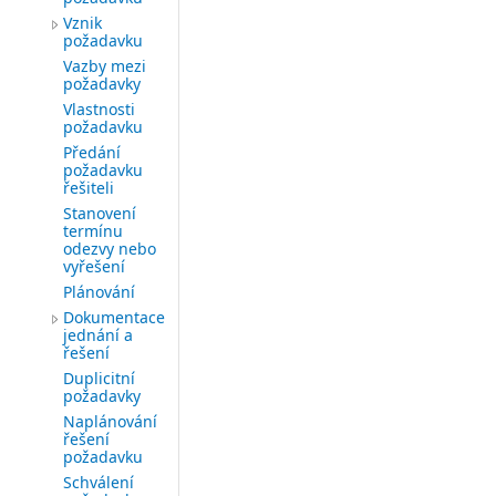
Vznik
požadavku
Vazby mezi
požadavky
Vlastnosti
požadavku
Předání
požadavku
řešiteli
Stanovení
termínu
odezvy nebo
vyřešení
Plánování
Dokumentace
jednání a
řešení
Duplicitní
požadavky
Naplánování
řešení
požadavku
Schválení