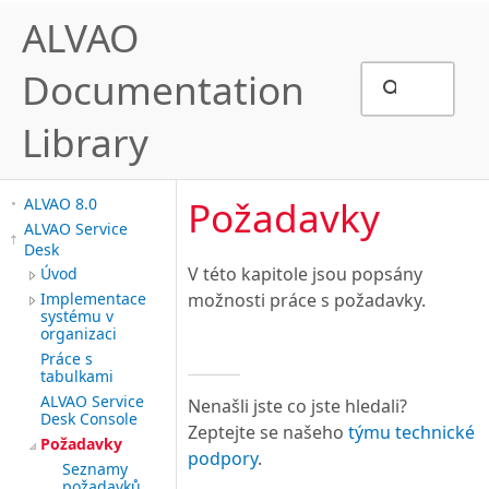
ALVAO
Documentation
Library
Požadavky
ALVAO 8.0
ALVAO Service
Desk
V této kapitole jsou popsány
Úvod
Implementace
možnosti práce s požadavky.
systému v
organizaci
Práce s
tabulkami
ALVAO Service
Nenašli jste co jste hledali?
Desk Console
Zeptejte se našeho
týmu technické
Požadavky
podpory
.
Seznamy
požadavků