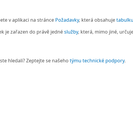
te v aplikaci na stránce
Požadavky
, která obsahuje
tabulk
k je zařazen do právě jedné
služby
, která, mimo jiné, urču
 jste hledali? Zeptejte se našeho
týmu technické podpory
.