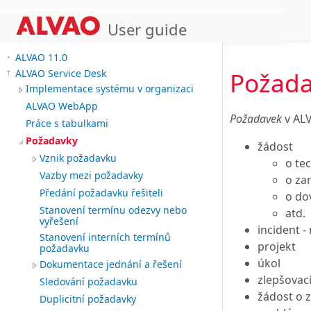
User guide
ALVAO 11.0
Požad
ALVAO Service Desk
Implementace systému v organizaci
ALVAO WebApp
Požadavek
v AL
Práce s tabulkami
Požadavky
žádost
Vznik požadavku
o te
Vazby mezi požadavky
o za
Předání požadavku řešiteli
o do
Stanovení termínu odezvy nebo
atd.
vyřešení
incident -
Stanovení interních termínů
projekt
požadavku
úkol
Dokumentace jednání a řešení
zlepšovac
Sledování požadavku
žádost o
Duplicitní požadavky