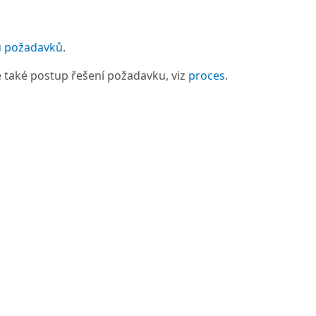
u požadavků
.
je také postup řešení požadavku, viz
proces
.