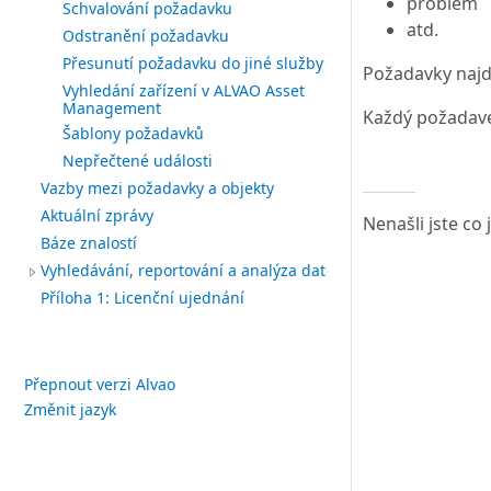
problém
Schvalování požadavku
atd.
Odstranění požadavku
Přesunutí požadavku do jiné služby
Požadavky najde
Vyhledání zařízení v ALVAO Asset
Management
Každý požadave
Šablony požadavků
Nepřečtené události
Vazby mezi požadavky a objekty
Aktuální zprávy
Nenašli jste co
Báze znalostí
Vyhledávání, reportování a analýza dat
Příloha 1: Licenční ujednání
Přepnout verzi Alvao
Změnit jazyk