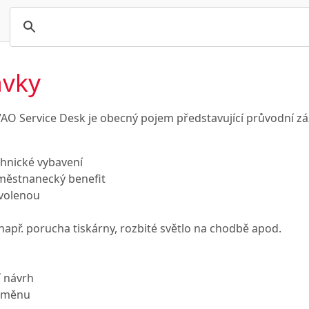
avky
VAO Service Desk je obecný pojem představující průvodní záz
chnické vybavení
městnanecký benefit
volenou
 např. porucha tiskárny, rozbité světlo na chodbě apod.
í návrh
 změnu