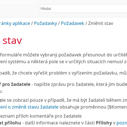
ránky aplikace
/
Požadavky
/
Požadavek
/
Změnit stav
 stav
formuláře můžete vybraný požadavek přesunout do určité
vení systému a některá pole se v určitých situacích nemusí z
padě, že chcete vyřešit problém s vyřízením požadavku, můž
 pro žadatele
- napište zprávu pro žadatele, která jim bu
u.
:
ole se zobrazí pouze v případě, že má být žadateli během
ní o změně stavu žadatele
obsahuje proměnnou [$Komentář
seznam příloh komentáře pro žadatele
at přílohu
- další informace naleznete v části
Přílohy
v
poz