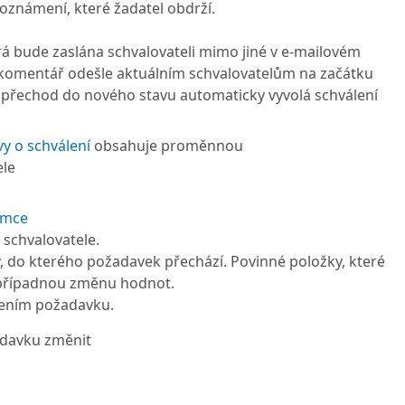
oznámení, které žadatel obdrží.
erá bude zaslána schvalovateli mimo jiné v e-mailovém
 komentář odešle aktuálním schvalovatelům na začátku
e přechod do nového stavu automaticky vyvolá schválení
y o schválení
obsahuje proměnnou
ele
ámce
schvalovatele.
, do kterého požadavek přechází. Povinné položky, které
a případnou změnu hodnot.
ením požadavku.
adavku změnit