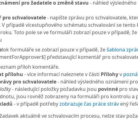
známení pro žadatele o změně stavu
- náhled výsledného 
 pro schvalovatele
- napište zprávu pro schvalovatele, kt
 V případě vícestupňového schématu schvalování se tento
roku. Toto pole se ve formuláři zobrazí pouze v případě, ž
u
:
blok formuláře se zobrazí pouze v případě, že
šablona zpráv
entForApprover$] představující komentář pro schvalovat
seznam příloh komentáře.
at přílohu
- více informací naleznete v části
Přílohy
v
pozn
rávy pro schvalovatele
- náhled výsledného oznámení pro 
ložky
- následující položky požadavku jsou
povinné
pro stav
hodnotu, jsou rovněž zobrazeny na formuláři pro kontrolu 
kladů
- v případě potřeby
zobrazuje čas práce stráv
ený řeš
žadavek aktuálně ve schvalovacím procesu, nelze stav pož