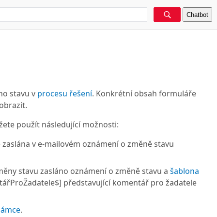
Chatbot
ho stavu v
procesu řešení
. Konkrétní obsah formuláře
obrazit.
ete použít následující možnosti:
de zaslána v e-mailovém oznámení o změně stavu
 změny stavu zasláno oznámení o změně stavu a
šablona
ProŽadatele$] představující komentář pro žadatele
námce
.