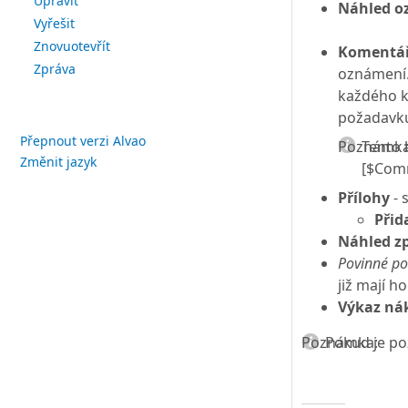
Upravit
Náhled o
Vyřešit
Znovuotevřít
Komentář
Zpráva
oznámení.
každého k
požadavk
Přepnout verzi Alvao
Poznámka
Tento 
Změnit jazyk
[$Comm
Přílohy
- 
Přid
Náhled zp
Povinné po
již mají 
Výkaz ná
Poznámka:
Pokud je po