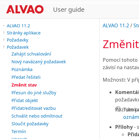
User guide
ALVAO 11.2
/
St
ALVAO 11.2
Stránky aplikace
Změnit
Požadavky
Požadavek
Zahájit schvalování
Pomocí tohoto 
Nový navázaný požadavek
závisí na nasta
Poznámka
Předat řešiteli
Možnosti: V pří
Změnit stav
Komentář
Přesun do jiné služby
požadavk
Přidat objekt
Přidat/editovat vazbu
Poznámka
Toto p
Schválit nebo odmítnout
oznáme
Sloučit požadavky
Přílohy
- 
Termín
Přid